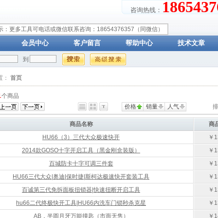
18654
咨询热线：
示：更多工具可电话或微信联系咨询：18654376357（同微信）
会员中心
客户留言
帮助中心
技术文章
到
置：
首页
1
个商品
价格
销量
人气
排
商品名称
商
HU66（3）三代大众极速快开
￥1
2014款GOSO十字开启工具（黑金刚盒装版）
￥1
百城防卡十字可调三件套
￥1
HU66三代大众|奥迪|保时捷|斯柯达极速快开套装工具
￥1
百诚第三代免拆面板扭锁器|快速扭断开启工具
￥1
hu66二代终极快开工具|HU66内洗车门锁秒杀克星
￥1
AB，半圆月牙万能撞匙（市面无售）
￥1