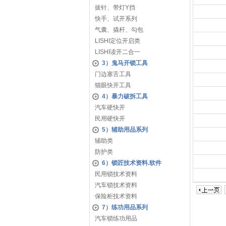
拔针、带灯Y挡
快手、试开系列
气囊、撬杆、勾包
LISHI定位开启类
LISHI读开二合一
3）鬼马开锁工具
门边塞舌工具
猫眼快开工具
4）暴力破拆工具
汽车硬快开
民用硬快开
5）辅助用品系列
辅助类
防护类
6）锁匠技术资料.软件
民用锁技术资料
汽车锁技术资料
保险柜技术资料
7）练功用品系列
汽车锁练功用品