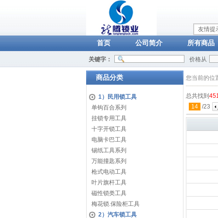
友情提
首页
公司简介
所有商品
关键字：
价格从
商品分类
您当前的位
总共找到
45
1）民用锁工具
14
/
23
单钩百合系列
挂锁专用工具
十字开锁工具
电脑卡巴工具
锡纸工具系列
万能撞匙系列
枪式电动工具
叶片旗杆工具
磁性锁类工具
梅花锁.保险柜工具
2）汽车锁工具