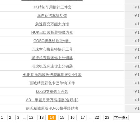
HK精制车用拨针三件套
￥1
马自达汽车练功锁
￥1
急速百变万能大力钳
￥1
HUK出口装拆装锁魔力盒
￥1
GOSO折叠钥匙取销钳
￥1
五珠空心梅花锁快开工具
￥1
老虎机五珠迷你上分钥匙
￥1
老虎机五珠迷你上分钥匙
￥1
HUK胡氏精诚改进型车用拨针4件套
￥1
百诚精品彩色卡巴单钩10件
￥1
kkk30支单钩百合匙
￥1
AB，半圆月牙万能撞匙(含双排)
￥1
胡氏精诚原版HU-66快手终结者
￥1
1
2
3
...
12
13
14
15
16
17
...
22
23