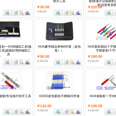
快开工具
套|快速开启保险柜|
机|自助售卖
￥50.00
￥220.00
￥80.00
￥280.00
复刻一代AB锡纸工具/锡
HUK豪华精品单钩6件套（皮包
HUK新款精品十字锁
工具|超级好用的锡纸工
装））
字锁套装/十字
具
0
￥90.00
￥180.00
￥150.00
￥240.00
能锁/专业插片快开工具
GOSO皮包新款不锈钢20件套
HUK保险柜一字内
￥110.00
￥100.00
￥180.00
￥150.00