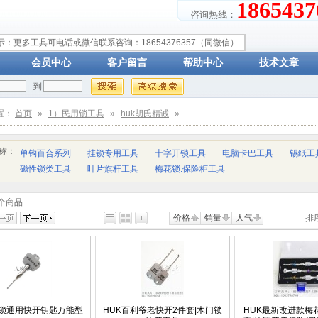
18654
咨询热线：
示：更多工具可电话或微信联系咨询：18654376357（同微信）
会员中心
客户留言
帮助中心
技术文章
到
置：
首页
»
1）民用锁工具
»
huk胡氏精诚
»
称：
单钩百合系列
挂锁专用工具
十字开锁工具
电脑卡巴工具
锡纸工
磁性锁类工具
叶片旗杆工具
梅花锁.保险柜工具
个商品
价格
销量
人气
排
锁通用快开钥匙万能型
HUK百利爷老快开2件套|木门锁
HUK最新改进款梅