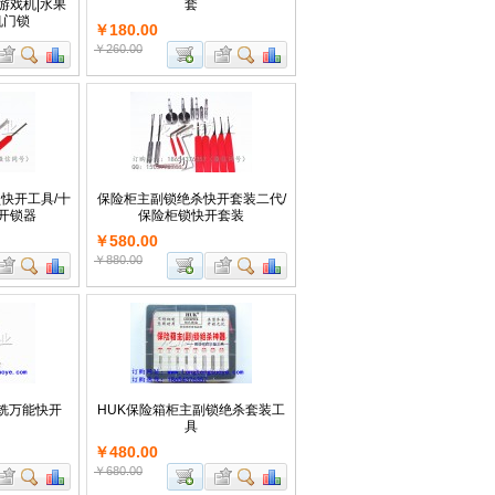
游戏机|水果
套
机门锁
￥180.00
￥260.00
快开工具/十
保险柜主副锁绝杀快开套装二代/
开锁器
保险柜锁快开套装
￥580.00
￥880.00
铣万能快开
HUK保险箱柜主副锁绝杀套装工
具
￥480.00
￥680.00