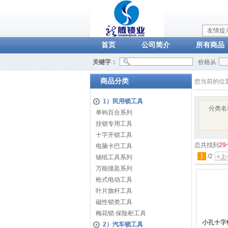
友情提
首页
公司简介
所有商品
关键字：
价格从
商品分类
您当前的位
1）民用锁工具
分类名
单钩百合系列
挂锁专用工具
十字开锁工具
总共找到
29
电脑卡巴工具
1
/
2
锡纸工具系列
万能撞匙系列
枪式电动工具
叶片旗杆工具
磁性锁类工具
梅花锁.保险柜工具
小孔十字
2）汽车锁工具