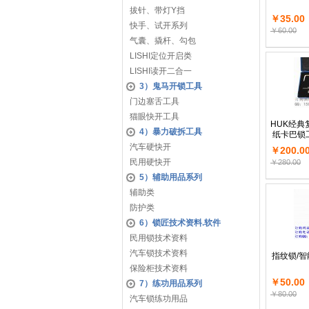
拔针、带灯Y挡
￥35.00
快手、试开系列
￥60.00
气囊、撬杆、勾包
LISHI定位开启类
LISHI读开二合一
3）鬼马开锁工具
门边塞舌工具
猫眼快开工具
HUK经典
4）暴力破拆工具
纸卡巴锁
汽车硬快开
￥200.0
民用硬快开
￥280.00
5）辅助用品系列
辅助类
防护类
6）锁匠技术资料.软件
民用锁技术资料
汽车锁技术资料
指纹锁/智
保险柜技术资料
￥50.00
7）练功用品系列
￥80.00
汽车锁练功用品