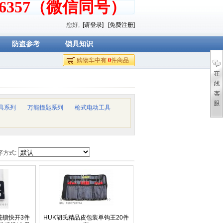
376357（微信同号）
您好,
[请登录]
[免费注册]
防盗参考
锁具知识
购物车中有
0
件商品
具系列
万能撞匙系列
枪式电动工具
序方式:
花锁快开3件
HUK胡氏精品皮包装单钩王20件