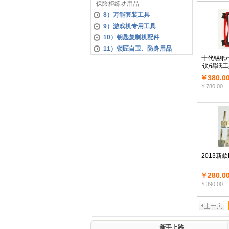
保险柜练功用品
8）万能套装工具
9）游戏机专用工具
10）钥匙复制机配件
11）锁匠自卫、防身用品
十代锡纸/
锁/锡纸工
￥380.0
￥780.00
2013新
￥280.0
￥390.00
新手上路