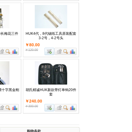
加长梅花三件
HUK4代，8代锡纸工具原装配套
3-2号，4-2号头
￥80.00
￥120.00
可调十字黑金刚
胡氏精诚HUK新款带灯单钩20件
套
￥240.00
￥300.00
购物条款