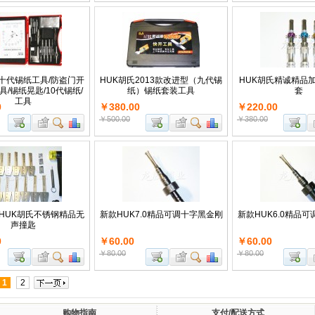
十代锡纸工具/防盗门开
HUK胡氏2013款改进型（九代锡
HUK胡氏精诚精品
具/锡纸晃匙/10代锡纸/
纸）锡纸套装工具
套
工具
0
￥380.00
￥220.00
￥500.00
￥380.00
款HUK胡氏不锈钢精品无
新款HUK7.0精品可调十字黑金刚
新款HUK6.0精品
声撞匙
0
￥60.00
￥60.00
￥80.00
￥80.00
1
2
购物指南
支付/配送方式