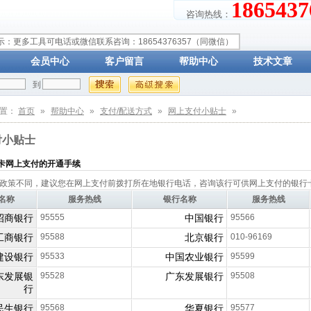
18654
咨询热线：
示：更多工具可电话或微信联系咨询：18654376357（同微信）
会员中心
客户留言
帮助中心
技术文章
到
位置：
首页
»
帮助中心
»
支付/配送方式
»
网上支付小贴士
»
付小贴士
卡网上支付的开通手续
政策不同，建议您在网上支付前拨打所在地银行电话，咨询该行可供网上支付的银行
名称
服务热线
银行名称
服务热线
招商银行
95555
中国银行
95566
工商银行
95588
北京银行
010-96169
建设银行
95533
中国农业银行
95599
东发展银
95528
广东发展银行
95508
行
民生银行
95568
华夏银行
95577