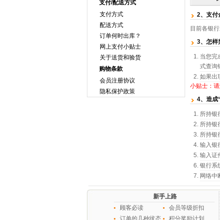
支付/配送方式
支付方式
2、支付
配送方式
目前各银行
订单何时出库？
3、怎样
网上支付小贴士
当您完
关于送货和验货
式查询
购物条款
如果出
会员注册协议
小贴士：请
隐私保护政策
4、造成
所持银
所持银
所持银
输入银
输入证
银行系
网络中
新手上路
顾客必读
会员等级折扣
订单的几种状态
积分奖励计划