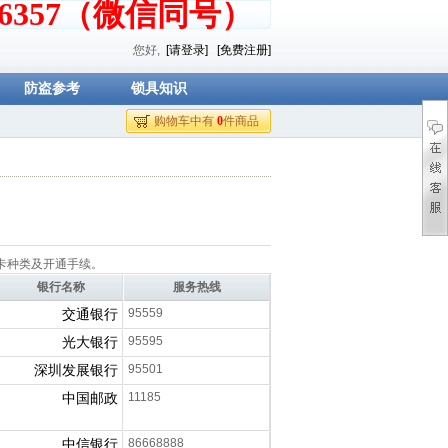
376357（微信同号）
您好,
[请登录]
[免费注册]
防盗参考
锁具知识
购物车中有
0
件商品
卡种类及开通手续。
银行名称
服务热线
交通银行
95559
光大银行
95595
深圳发展银行
95501
中国邮政
11185
中信银行
86668888