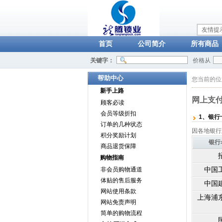
友情提
首页
公司简介
所有商品
关键字：
价格从
帮助中心
您当前的
新手上路
网上支
顾客必读
会员等级折扣
1、银行
订单的几种状态
因各地银行
积分奖励计划
银行
商品退货保障
购物指南
中国
非会员购物通道
体贴的售后服务
中国
网站使用条款
上海浦
网站免责声明
简单的购物流程