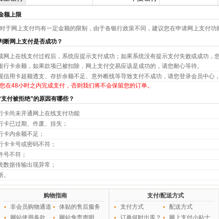
金额上限
对于网上支付均有一定金额的限制，由于各银行政策不同，建议您在申请网上支付功
判断网上支付是否成功？
成网上在线支付过程后，系统应提示支付成功；如果系统没有提示支付失败或成功，您可
银行卡余额，如果款项已被扣除，网上支付交易应该是成功的，请您耐心等待。
现信用卡超额透支、存折余额不足、意外断线等导致支付不成功，请您登录会员中心
您在48小时之内完成支付，否则我们将不会保留您的订单。
“支付被拒绝”的原因有哪些？
行卡尚未开通网上在线支付功能
行卡已过期、作废、挂失；
行卡内余额不足；
行卡卡号或密码不符；
件号不符；
统数据传输出现异常；
断。
购物指南
支付/配送方式
非会员购物通道
体贴的售后服务
支付方式
配送方式
网站使用条款
网站免责声明
订单何时出库？
网上支付小贴士