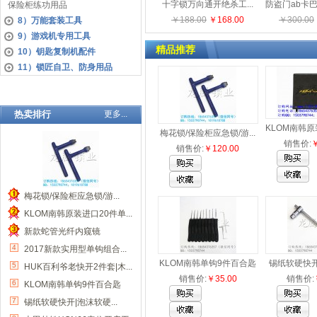
十字锁万向通开绝杀工...
保险柜练功用品
￥188.00
￥168.00
￥300.00
8）万能套装工具
9）游戏机专用工具
精品推荐
10）钥匙复制机配件
11）锁匠自卫、防身用品
热卖排行
更多...
梅花锁/保险柜应急锁/游...
销售价:
￥
销售价:
￥120.00
梅花锁/保险柜应急锁/游...
1
KLOM南韩原装进口20件单...
2
新款蛇管光纤内窥镜
3
4
2017新款实用型单钩组合...
KLOM南韩单钩9件百合匙
锡纸软硬快开|
5
HUK百利爷老快开2件套|木...
销售价:
￥35.00
销售价:
6
KLOM南韩单钩9件百合匙
7
锡纸软硬快开|泡沫软硬...