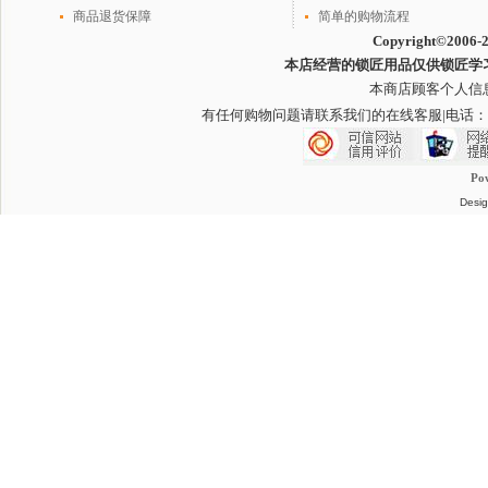
货单号:
120150309000002
商品退货保障
简单的购物流程
Copyright©2006-
订单
所购物品
已
20150308107475
通过
发出， 请注意查收.发
圆通速递
本店经营的锁匠用品仅供锁匠学
货单号:
120150309000001
本商店顾客个人信
订单
所购物品
已
20141229115804
有任何购物问题请联系我们的在线客服
|电话：
通过
发出， 请注意查收.发
圆通速递
货单号:
120141229000001
订单
所购物品
已
20141121220283
Po
通过
发出， 请注意查收.发
圆通速递
Desig
货单号:
120141211000010
订单
所购物品
已
20141210115223
通过
发出， 请注意查收.发
圆通速递
货单号:
120141211000009
订单
所购物品
已
20141210113749
通过
发出， 请注意查收.发
圆通速递
货单号:
120141211000008
订单
所购物品
已
20141208124394
通过
发出， 请注意查收.发
圆通速递
货单号:
120141211000007
订单
所购物品
已
20141209015908
通过
发出， 请注意查收.发
圆通速递
货单号:
120141211000006