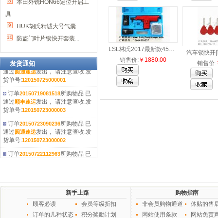
8
本田外铣HON66定位开启工
具
9
HUK胡氏精诚大号气囊
10
防盗门叶片锁快开套装...
LSL林氏2017最新款45头（...
汽车锁快开|试
订单
所购物品
已
20150724198513
销售价:
￥1880.00
发货通知
销售价:
通过
发出， 请注意查收.发
圆通速递
货单号:
120150725000001
订单
所购物品
已
20150719081518
通过
发出， 请注意查收.发
顺丰速运
货单号:
120150723000003
订单
所购物品
已
20150723090236
通过
发出， 请注意查收.发
圆通速递
货单号:
120150723000002
订单
所购物品
已
20150722112963
通过
发出， 请注意查收.发
圆通速递
货单号:
120150723000001
订单
所购物品
已
20150310194974
通过
发出， 请注意查收.发
圆通速递
新手上路
购物指南
货单号:
120150311000001
顾客必读
会员等级折扣
非会员购物通道
体贴的售
订单
所购物品
已
20150302003303
订单的几种状态
积分奖励计划
网站使用条款
网站免责
通过
发出， 请注意查收.发
圆通速递