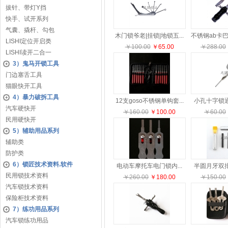
拔针、带灯Y挡
快手、试开系列
气囊、撬杆、勾包
木门锁爷老|挂锁|地锁五...
LISHI定位开启类
￥100.00
￥65.00
￥288.00
LISHI读开二合一
3）鬼马开锁工具
门边塞舌工具
猫眼快开工具
4）暴力破拆工具
12支goso不锈钢单钩套...
小孔十字锁通
汽车硬快开
￥160.00
￥100.00
￥60.00
民用硬快开
5）辅助用品系列
辅助类
防护类
6）锁匠技术资料.软件
电动车摩托车电门锁内...
半圆月牙双排
民用锁技术资料
￥260.00
￥180.00
￥150.00
汽车锁技术资料
保险柜技术资料
7）练功用品系列
汽车锁练功用品