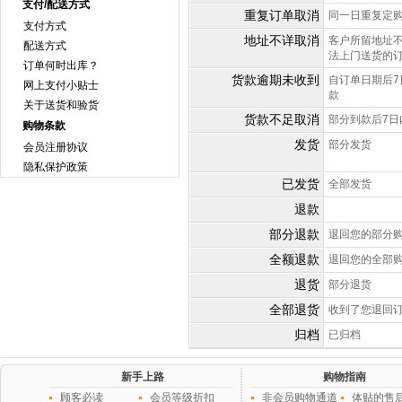
支付/配送方式
重复订单取消
同一日重复定
支付方式
地址不详取消
客户所留地址
配送方式
法上门送货的
订单何时出库？
货款逾期未收到
自订单日期后
网上支付小贴士
款
关于送货和验货
货款不足取消
部分到款后7日
购物条款
发货
部分发货
会员注册协议
隐私保护政策
已发货
全部发货
退款
部分退款
退回您的部分
全额退款
退回您的全部
退货
部分退货
全部退货
收到了您退回
归档
已归档
新手上路
购物指南
顾客必读
会员等级折扣
非会员购物通道
体贴的售