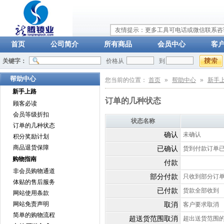
友情提示：更多工具可电话或微信联系咨询：
首页
公司简介
所有商品
会员中心
客
关键字：
价格从
到
帮助中心
您当前的位置：
首页
»
帮助中心
»
新手
新手上路
订单的几种状态
顾客必读
会员等级折扣
状态名称
订单的几种状态
确认
未确认
积分奖励计划
商品退货保障
已确认
货到付款订单
购物指南
付款
非会员购物通道
部分付款
只收到部分订
体贴的售后服务
已付款
货款全部收到
网站使用条款
网站免责声明
取消
客户要求取消
简单的购物流程
超送货范围取消
超出送货范围