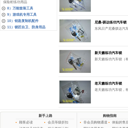
保险柜练功用品
8）万能套装工具
9）游戏机专用工具
10）钥匙复制机配件
尼桑-骐达练功汽车锁
11）锁匠自卫、防身用品
东风日产尼桑骐达汽车
新天籁练功汽车锁
新天籁练功汽车锁（
老天籁练功汽车锁
老天籁练功汽车锁，有
新手上路
购物指南
顾客必读
会员等级折扣
非会员购物通道
体贴的售