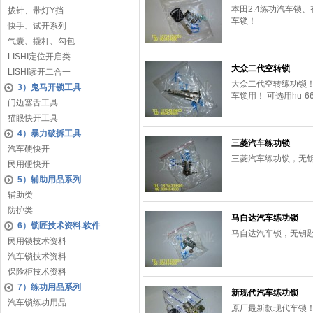
本田2.4练功汽车锁
拔针、带灯Y挡
车锁！
快手、试开系列
气囊、撬杆、勾包
LISHI定位开启类
大众二代空转锁
LISHI读开二合一
大众二代空转练功锁
3）鬼马开锁工具
车锁用！ 可选用hu-
门边塞舌工具
猫眼快开工具
4）暴力破拆工具
三菱汽车练功锁
汽车硬快开
三菱汽车练功锁，无
民用硬快开
5）辅助用品系列
辅助类
防护类
马自达汽车练功锁
6）锁匠技术资料.软件
马自达汽车锁，无钥
民用锁技术资料
汽车锁技术资料
保险柜技术资料
7）练功用品系列
新现代汽车练功锁
汽车锁练功用品
原厂最新款现代车锁！