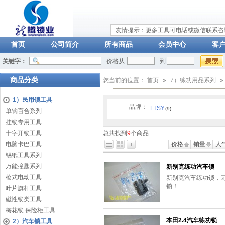
友情提示：更多工具可电话或微信联系咨询：
首页
公司简介
所有商品
会员中心
客
关键字：
价格从
到
商品分类
您当前的位置：
首页
»
7）练功用品系列
»
1）民用锁工具
品牌：
LTSY
(9)
单钩百合系列
挂锁专用工具
十字开锁工具
总共找到
9
个商品
电脑卡巴工具
价格
销量
人
锡纸工具系列
万能撞匙系列
新别克练功汽车锁
枪式电动工具
新别克汽车练功锁，
锁！
叶片旗杆工具
磁性锁类工具
梅花锁.保险柜工具
本田2.4汽车练功锁
2）汽车锁工具