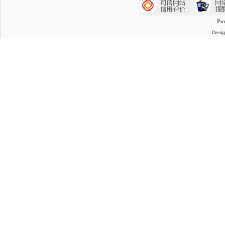
Po
Desig