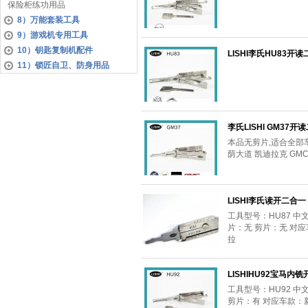
保险柜练功用品
8）万能套装工具
9）游戏机专用工具
10）钥匙复制机配件
LISHI李氏HU83开
11）锁匠自卫、防身用品
李氏LISHI GM37开
本品无剪片,适合全部车
荫大道 凯迪拉克 GMC
LISHI李氏读开二合一 
工具型号：HU87 中
片：无 剪片：无 对
拉
LISHIHU92宝马内
工具型号：HU92 中
剪片：有 对应车款：