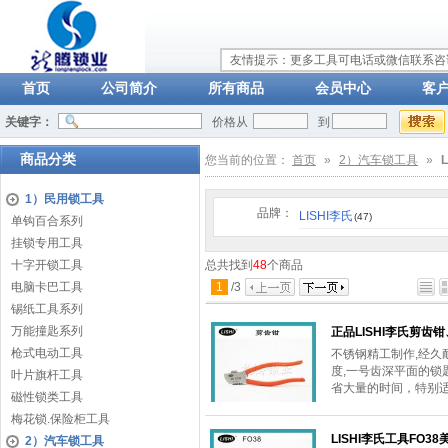
友情提示：更多工具可电话或微信联系咨询：
首页
公司简介
所有商品
会员中心
客
关键字：
价格从
到
商品分类
您当前的位置：
首页
»
2）汽车锁工具
»
1）民用锁工具
品牌：
LISHI李氏
(47)
单钩百合系列
挂锁专用工具
十字开锁工具
总共找到
48
个商品
电脑卡巴工具
1
/
3
锡纸工具系列
万能撞匙系列
正品LISHI李氏剪齿钳、
枪式电动工具
不锈钢精工制作,经久耐
度,一号齿深平面的锁
叶片旗杆工具
省大量的时间，特别
磁性锁类工具
梅花锁.保险柜工具
LISHI李氏工具FO
2）汽车锁工具