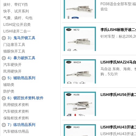
FO38适合全部车型:福特
拔针、带灯Y挡
齿位
快手、试开系列
气囊、撬杆、勾包
LISHI定位开启类
李氏LISHI标致开读二合一
LISHI读开二合一
针对车型：标志206,2
3）鬼马开锁工具
门边塞舌工具
猫眼快开工具
4）暴力破拆工具
LISHI李氏MAZ24
汽车硬快开
马自达 东南、海南
民用硬快开
购，5元/片
5）辅助用品系列
辅助类
防护类
LISHI李氏HU56开
6）锁匠技术资料.软件
民用锁技术资料
汽车锁技术资料
保险柜技术资料
7）练功用品系列
LISHI李氏HU43开
汽车锁练功用品
LISHI李氏HU43开