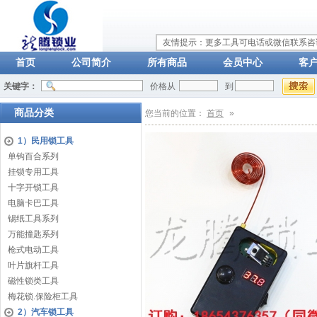
友情提示：更多工具可电话或微信联系咨询：
首页
公司简介
所有商品
会员中心
客
关键字：
价格从
到
商品分类
您当前的位置：
首页
»
1）民用锁工具
单钩百合系列
挂锁专用工具
十字开锁工具
电脑卡巴工具
锡纸工具系列
万能撞匙系列
枪式电动工具
叶片旗杆工具
磁性锁类工具
梅花锁.保险柜工具
2）汽车锁工具