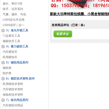
拔针、带灯Y挡
快手、试开系列
新款大功率特斯拉线圈、小黑盒智能指
气囊、撬杆、勾包
LISHI定位开启类
LISHI读开二合一
发表商品评论
（已有
0
条）
3）鬼马开锁工具
门边塞舌工具
猫眼快开工具
4）暴力破拆工具
汽车硬快开
民用硬快开
5）辅助用品系列
辅助类
防护类
6）锁匠技术资料.软件
民用锁技术资料
汽车锁技术资料
保险柜技术资料
7）练功用品系列
汽车锁练功用品