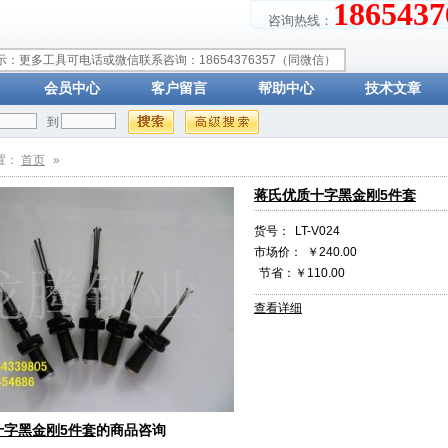
18654
咨询热线：
示：更多工具可电话或微信联系咨询：18654376357（同微信）
会员中心
客户留言
帮助中心
技术文章
到
置：
首页
»
蒋氏优质十字黑金刚5件套
货号：
LT-V024
市场价：
￥240.00
节省：￥110.00
查看详细
十字黑金刚5件套
的商品咨询