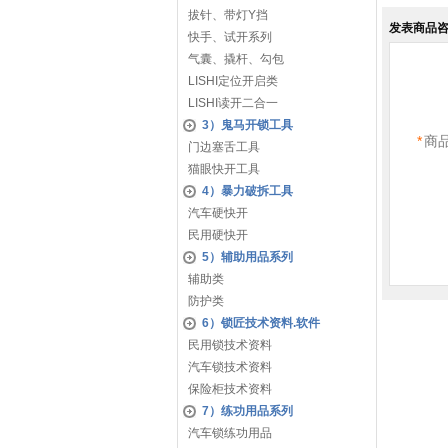
拔针、带灯Y挡
发表商品
快手、试开系列
气囊、撬杆、勾包
LISHI定位开启类
LISHI读开二合一
3）鬼马开锁工具
*
商
门边塞舌工具
猫眼快开工具
4）暴力破拆工具
汽车硬快开
民用硬快开
5）辅助用品系列
辅助类
防护类
6）锁匠技术资料.软件
民用锁技术资料
汽车锁技术资料
保险柜技术资料
7）练功用品系列
汽车锁练功用品