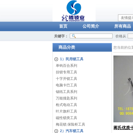
友情提
首页
公司简介
所有商品
关键字：
价格从
商品分类
您当前的位
1）民用锁工具
单钩百合系列
挂锁专用工具
十字开锁工具
电脑卡巴工具
锡纸工具系列
万能撞匙系列
枪式电动工具
叶片旗杆工具
磁性锁类工具
梅花锁.保险柜工具
蒋氏优质
2）汽车锁工具