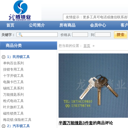
友情提示：更多工具可电话或微信联系咨询：
首页
公司简介
所有商品
会员中心
客
关键字：
价格从
到
商品分类
您当前的位置：
首页
»
1）民用锁工具
单钩百合系列
挂锁专用工具
十字开锁工具
电脑卡巴工具
锡纸工具系列
万能撞匙系列
枪式电动工具
叶片旗杆工具
磁性锁类工具
梅花锁.保险柜工具
半圆万能撞匙3件套
的商品评论
2）汽车锁工具