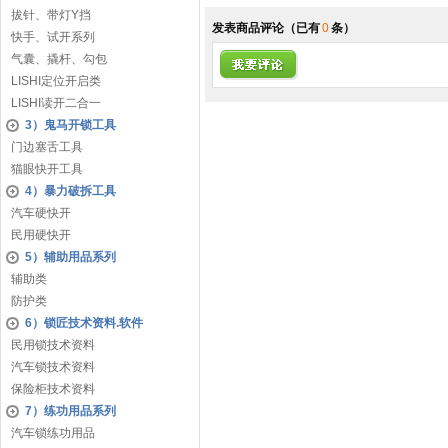
拔针、带灯Y挡
发表商品评论
（已有
0
条）
快手、试开系列
气囊、撬杆、勾包
LISHI定位开启类
LISHI读开二合一
3）鬼马开锁工具
门边塞舌工具
猫眼快开工具
4）暴力破拆工具
汽车硬快开
民用硬快开
5）辅助用品系列
辅助类
防护类
6）锁匠技术资料.软件
民用锁技术资料
汽车锁技术资料
保险柜技术资料
7）练功用品系列
汽车锁练功用品