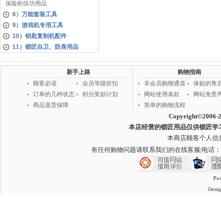
保险柜练功用品
8）万能套装工具
9）游戏机专用工具
10）钥匙复制机配件
11）锁匠自卫、防身用品
新手上路
购物指南
顾客必读
会员等级折扣
非会员购物通道
体贴的售
订单的几种状态
积分奖励计划
网站使用条款
网站免责
商品退货保障
简单的购物流程
Copyright©2006-
本店经营的锁匠用品仅供锁匠学
本商店顾客个人信
有任何购物问题请联系我们的在线客服
|电话：
Po
Desig