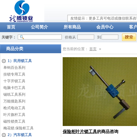
友情提示：更多工具可电话或微信联系咨询：
首页
公司简介
所有商品
会员中心
客
关键字：
价格从
到
商品分类
您当前的位置：
首页
»
1）民用锁工具
单钩百合系列
挂锁专用工具
十字开锁工具
电脑卡巴工具
锡纸工具系列
万能撞匙系列
枪式电动工具
叶片旗杆工具
磁性锁类工具
梅花锁.保险柜工具
保险柜叶片锁工具
的商品咨询
2）汽车锁工具