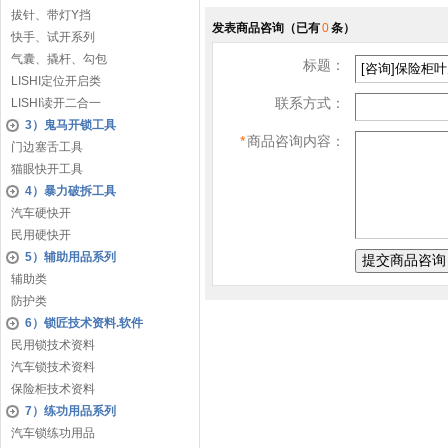
拔针、带灯Y挡
发表商品咨询
（已有
0
条）
快手、试开系列
气囊、撬杆、勾包
标题：
LISHI定位开启类
联系方式：
LISHI读开二合一
3）鬼马开锁工具
*
商品咨询内容：
门边塞舌工具
猫眼快开工具
4）暴力破拆工具
汽车硬快开
民用硬快开
5）辅助用品系列
辅助类
防护类
6）锁匠技术资料.软件
民用锁技术资料
汽车锁技术资料
保险柜技术资料
7）练功用品系列
汽车锁练功用品