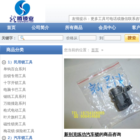
友情提示：更多工具可电话或微信联系咨询：
首页
公司简介
所有商品
会员中心
客
关键字：
价格从
到
商品分类
您当前的位置：
首页
»
1）民用锁工具
单钩百合系列
挂锁专用工具
十字开锁工具
电脑卡巴工具
锡纸工具系列
万能撞匙系列
枪式电动工具
叶片旗杆工具
磁性锁类工具
梅花锁.保险柜工具
新别克练功汽车锁
的商品咨询
2）汽车锁工具