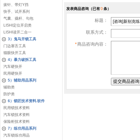
拔针、带灯Y挡
发表商品咨询
（已有
0
条）
快手、试开系列
气囊、撬杆、勾包
标题：
LISHI定位开启类
联系方式：
LISHI读开二合一
3）鬼马开锁工具
*
商品咨询内容：
门边塞舌工具
猫眼快开工具
4）暴力破拆工具
汽车硬快开
民用硬快开
5）辅助用品系列
辅助类
防护类
6）锁匠技术资料.软件
民用锁技术资料
汽车锁技术资料
保险柜技术资料
7）练功用品系列
汽车锁练功用品