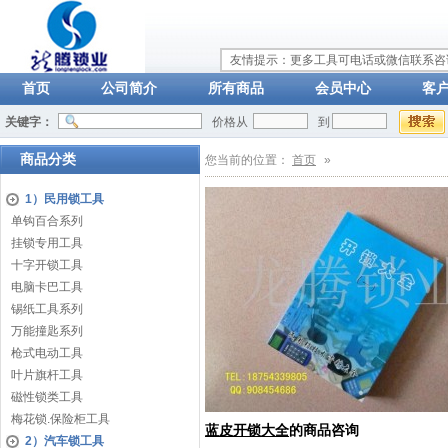
友情提示：更多工具可电话或微信联系咨询：
首页
公司简介
所有商品
会员中心
客
关键字：
价格从
到
商品分类
您当前的位置：
首页
»
1）民用锁工具
单钩百合系列
挂锁专用工具
十字开锁工具
电脑卡巴工具
锡纸工具系列
万能撞匙系列
枪式电动工具
叶片旗杆工具
磁性锁类工具
梅花锁.保险柜工具
蓝皮开锁大全
的商品咨询
2）汽车锁工具