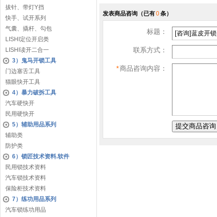
拔针、带灯Y挡
发表商品咨询
（已有
0
条）
快手、试开系列
气囊、撬杆、勾包
标题：
LISHI定位开启类
联系方式：
LISHI读开二合一
3）鬼马开锁工具
*
商品咨询内容：
门边塞舌工具
猫眼快开工具
4）暴力破拆工具
汽车硬快开
民用硬快开
5）辅助用品系列
辅助类
防护类
6）锁匠技术资料.软件
民用锁技术资料
汽车锁技术资料
保险柜技术资料
7）练功用品系列
汽车锁练功用品