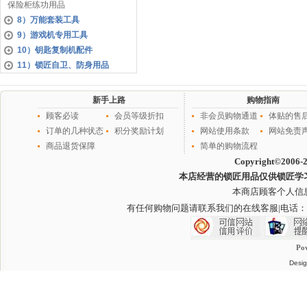
保险柜练功用品
8）万能套装工具
9）游戏机专用工具
10）钥匙复制机配件
11）锁匠自卫、防身用品
新手上路
购物指南
顾客必读
会员等级折扣
非会员购物通道
体贴的售
订单的几种状态
积分奖励计划
网站使用条款
网站免责
商品退货保障
简单的购物流程
Copyright©2006-
本店经营的锁匠用品仅供锁匠学
本商店顾客个人信
有任何购物问题请联系我们的在线客服
|电话：
Po
Desig