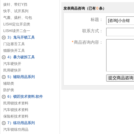
拔针、带灯Y挡
发表商品咨询
（已有
0
条）
快手、试开系列
气囊、撬杆、勾包
标题：
LISHI定位开启类
联系方式：
LISHI读开二合一
3）鬼马开锁工具
*
商品咨询内容：
门边塞舌工具
猫眼快开工具
4）暴力破拆工具
汽车硬快开
民用硬快开
5）辅助用品系列
辅助类
防护类
6）锁匠技术资料.软件
民用锁技术资料
汽车锁技术资料
保险柜技术资料
7）练功用品系列
汽车锁练功用品