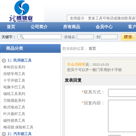
友情提示：更多工具可电话或微信联系咨询：
首页
公司简介
所有商品
会员中心
客
关键字：
价格从
到
商品分类
您当前的位置：
首页
1）民用锁工具
非会员顾客
说：
2012-10-23
单钩百合系列
想买个可以开一般门常用的十字锁
挂锁专用工具
发表回复
十字开锁工具
电脑卡巴工具
*
联系方式：
锡纸工具系列
万能撞匙系列
*
回复内容：
枪式电动工具
叶片旗杆工具
磁性锁类工具
梅花锁.保险柜工具
2）汽车锁工具