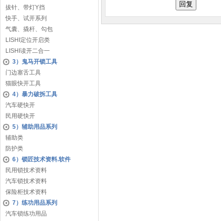
拔针、带灯Y挡
快手、试开系列
气囊、撬杆、勾包
LISHI定位开启类
LISHI读开二合一
3）鬼马开锁工具
门边塞舌工具
猫眼快开工具
4）暴力破拆工具
汽车硬快开
民用硬快开
5）辅助用品系列
辅助类
防护类
6）锁匠技术资料.软件
民用锁技术资料
汽车锁技术资料
保险柜技术资料
7）练功用品系列
汽车锁练功用品