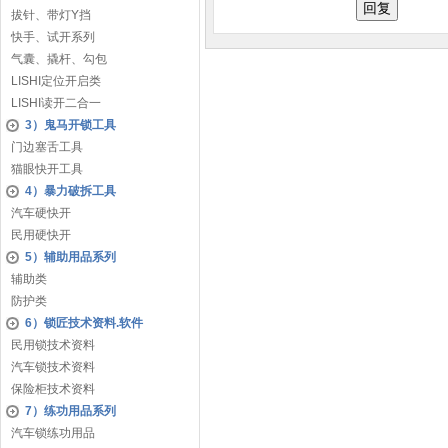
拔针、带灯Y挡
快手、试开系列
气囊、撬杆、勾包
LISHI定位开启类
LISHI读开二合一
3）鬼马开锁工具
门边塞舌工具
猫眼快开工具
4）暴力破拆工具
汽车硬快开
民用硬快开
5）辅助用品系列
辅助类
防护类
6）锁匠技术资料.软件
民用锁技术资料
汽车锁技术资料
保险柜技术资料
7）练功用品系列
汽车锁练功用品