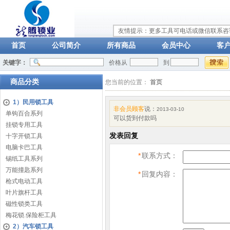
友情提示：更多工具可电话或微信联系咨询：
首页
公司简介
所有商品
会员中心
客
关键字：
价格从
到
商品分类
您当前的位置：
首页
1）民用锁工具
非会员顾客
说：
2013-03-10
单钩百合系列
可以货到付款吗
挂锁专用工具
发表回复
十字开锁工具
电脑卡巴工具
*
联系方式：
锡纸工具系列
万能撞匙系列
*
回复内容：
枪式电动工具
叶片旗杆工具
磁性锁类工具
梅花锁.保险柜工具
2）汽车锁工具