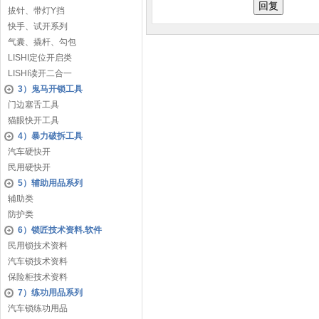
拔针、带灯Y挡
快手、试开系列
气囊、撬杆、勾包
LISHI定位开启类
LISHI读开二合一
3）鬼马开锁工具
门边塞舌工具
猫眼快开工具
4）暴力破拆工具
汽车硬快开
民用硬快开
5）辅助用品系列
辅助类
防护类
6）锁匠技术资料.软件
民用锁技术资料
汽车锁技术资料
保险柜技术资料
7）练功用品系列
汽车锁练功用品