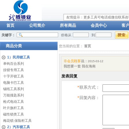
友情提示：更多工具可电话或微信联系咨询：
首页
公司简介
所有商品
会员中心
客
关键字：
价格从
到
商品分类
您当前的位置：
首页
1）民用锁工具
非会员顾客
说：
2015-03-12
单钩百合系列
我想要一套 我在海南
挂锁专用工具
发表回复
十字开锁工具
电脑卡巴工具
*
联系方式：
锡纸工具系列
万能撞匙系列
*
回复内容：
枪式电动工具
叶片旗杆工具
磁性锁类工具
梅花锁.保险柜工具
2）汽车锁工具