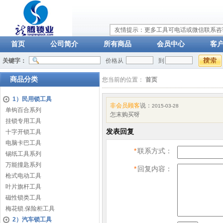
友情提示：更多工具可电话或微信联系咨询：
首页
公司简介
所有商品
会员中心
客
关键字：
价格从
到
商品分类
您当前的位置：
首页
1）民用锁工具
非会员顾客
说：
2015-03-28
单钩百合系列
怎末购买呀
挂锁专用工具
发表回复
十字开锁工具
电脑卡巴工具
*
联系方式：
锡纸工具系列
万能撞匙系列
*
回复内容：
枪式电动工具
叶片旗杆工具
磁性锁类工具
梅花锁.保险柜工具
2）汽车锁工具