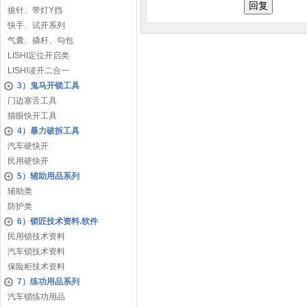
拔针、带灯Y挡
快手、试开系列
气囊、撬杆、勾包
LISHI定位开启类
LISHI读开二合一
3）鬼马开锁工具
门边塞舌工具
猫眼快开工具
4）暴力破拆工具
汽车硬快开
民用硬快开
5）辅助用品系列
辅助类
防护类
6）锁匠技术资料.软件
民用锁技术资料
汽车锁技术资料
保险柜技术资料
7）练功用品系列
汽车锁练功用品