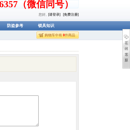
376357（微信同号）
您好,
[请登录]
[免费注册]
防盗参考
锁具知识
购物车中有
0
件商品