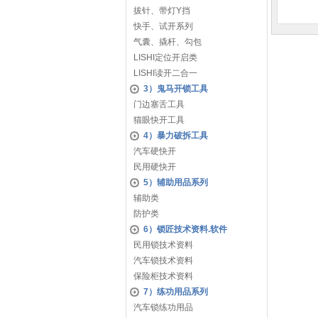
拔针、带灯Y挡
快手、试开系列
气囊、撬杆、勾包
LISHI定位开启类
LISHI读开二合一
3）鬼马开锁工具
门边塞舌工具
猫眼快开工具
4）暴力破拆工具
汽车硬快开
民用硬快开
5）辅助用品系列
辅助类
防护类
6）锁匠技术资料.软件
民用锁技术资料
汽车锁技术资料
保险柜技术资料
7）练功用品系列
汽车锁练功用品