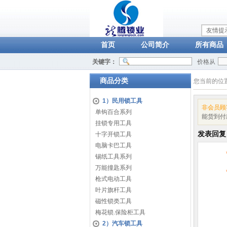
友情提
首页
公司简介
所有商品
关键字：
价格从
商品分类
您当前的位
1）民用锁工具
非会员顾
单钩百合系列
能货到付
挂锁专用工具
发表回复
十字开锁工具
电脑卡巴工具
锡纸工具系列
万能撞匙系列
枪式电动工具
叶片旗杆工具
磁性锁类工具
梅花锁.保险柜工具
2）汽车锁工具