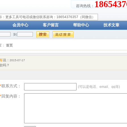
18654
咨询热线：
示：更多工具可电话或微信联系咨询：18654376357（同微信）
会员中心
客户留言
帮助中心
技术文章
到
置：
首页
客
说：
2015-07-17
款吗？
*
联系方式：
(可以是电话、email、qq等)
*
回复内容：