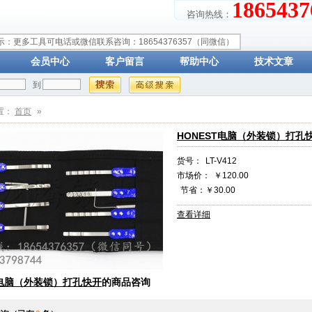
18654
咨询热线：
示：更多工具可电话或微信联系咨询：18654376357（同微信）
会员中心
客户留言
帮助中心
技术文章
到
置：
首页
»
HONEST电脑（外装锁）打孔
货号：
LT-V412
市场价：
￥120.00
节省：￥30.00
查看详细
T电脑（外装锁）打孔快开
的商品咨询