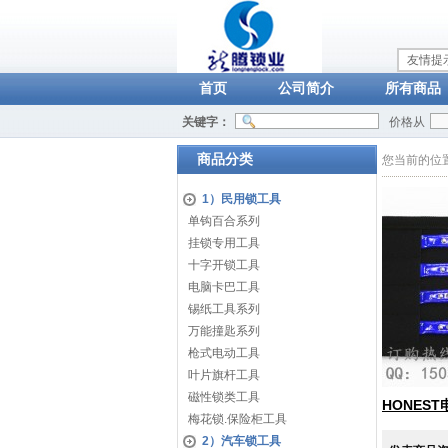
友情提
首页
公司简介
所有商品
关键字：
价格从
商品分类
您当前的位
1）民用锁工具
单钩百合系列
挂锁专用工具
十字开锁工具
电脑卡巴工具
锡纸工具系列
万能撞匙系列
枪式电动工具
叶片旗杆工具
磁性锁类工具
HONES
梅花锁.保险柜工具
2）汽车锁工具