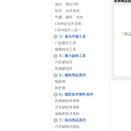
发表商品
拔针、带灯Y挡
快手、试开系列
气囊、撬杆、勾包
LISHI定位开启类
LISHI读开二合一
*
商
3）鬼马开锁工具
门边塞舌工具
猫眼快开工具
4）暴力破拆工具
汽车硬快开
民用硬快开
5）辅助用品系列
辅助类
防护类
6）锁匠技术资料.软件
民用锁技术资料
汽车锁技术资料
保险柜技术资料
7）练功用品系列
汽车锁练功用品