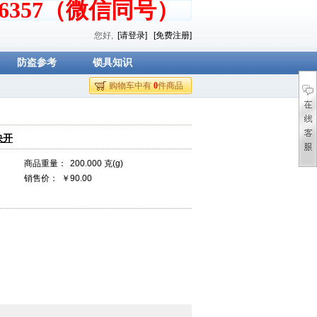
376357（微信同号）
您好,
[请登录]
[免费注册]
防盗参考
锁具知识
购物车中有
0
件商品
快开
商品重量：
200.000 克(g)
销售价：
￥90.00