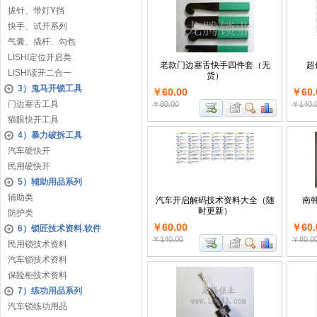
拔针、带灯Y挡
快手、试开系列
气囊、撬杆、勾包
LISHI定位开启类
老款门边塞舌快手四件套（无
超
LISHI读开二合一
货）
3）鬼马开锁工具
￥60.00
￥60.
门边塞舌工具
￥80.00
￥140.
猫眼快开工具
4）暴力破拆工具
汽车硬快开
民用硬快开
5）辅助用品系列
辅助类
汽车开启解码技术资料大全（随
南韩
时更新）
防护类
￥60.00
￥60.
6）锁匠技术资料.软件
￥140.00
￥80.0
民用锁技术资料
汽车锁技术资料
保险柜技术资料
7）练功用品系列
汽车锁练功用品