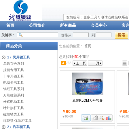
友情提示：更多工具可电话或微信联系咨询：
首页
公司简介
所有商品
会员中心
客
关键字：
价格从
到
商品分类
您当前的位置：
首页
总共找到
451
个商品
1）民用锁工具
4
/
23
单钩百合系列
挂锁专用工具
十字开锁工具
电脑卡巴工具
锡纸工具系列
万能撞匙系列
原装KLOM大号气囊
枪式电动工具
叶片旗杆工具
￥60.00
￥60.
磁性锁类工具
￥90.00
￥90.0
梅花锁.保险柜工具
2）汽车锁工具