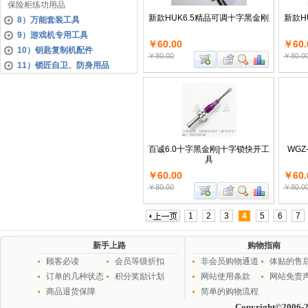
保险柜练功用品
新款HUK6.5精品可调十字黑金刚
新款H
8）万能套装工具
9）游戏机专用工具
￥60.00
￥60.
10）钥匙复制机配件
￥80.00
￥80.0
11）锁匠自卫、防身用品
百诚6.0十字黑金刚|十字锁快开工
WG
具
￥60.00
￥60.
￥80.00
￥80.0
1
2
3
4
5
6
7
新手上路
购物指南
顾客必读
会员等级折扣
非会员购物通道
体贴的售
订单的几种状态
积分奖励计划
网站使用条款
网站免责
商品退货保障
简单的购物流程
Copyright©2006-