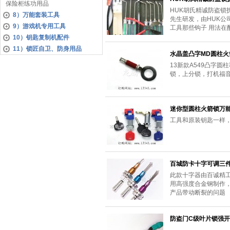
保险柜练功用品
HUK胡氏精诚防盗锁
8）万能套装工具
先生研发，由HUK
9）游戏机专用工具
工具那些钩子 用法
10）钥匙复制机配件
11）锁匠自卫、防身用品
水晶盖凸字MD圆柱
13新款A549凸字
锁，上分锁，打机福
迷你型圆柱火箭锁万
工具和原装钥匙一样
百城防卡十字可调三
此款十字器由百诚精
用高强度合金钢制作，
产品带动断裂的问题
防盗门C级叶片锁强