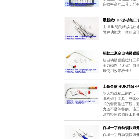
启效率高的工具；配
最新款HUK多功能二
由HUK胡氏精诚推
两种功能为一体的设
新款土豪金自动锁猫
新自动锁猫眼拉杆工
王力磁性（迷你）自
镜使用效果极佳！
土豪金款 HUK精致
胡氏精诚精工制作，
眼机械手工具，整体
式的套筒推进下压，
力道不足等弊病。该
以前轻便式猫眼工具
百城十字自动锁快速开
百城十字自动锁快速开