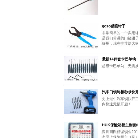
goso猫眼钳子
非常简单的一个实用
是我们常讲的门镜钳
好用，现在推荐给大
最新14件套卡巴单钩
超级卡巴单勾，无需
汽车门锁终极秒杀快开
史上最牛汽车锁快开工
内快速无损开启！
HUK保险箱柜主副锁
深圳胡氏精诚锁业20
市面上保险柜主（副