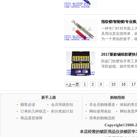
指纹锁/智能锁/专业
一种专门针对市面上
具用法其实很简单，
为一个类似的扳手，
2017新款锡纸软硬快
防盗门软硬快开类工具
等防盗锁。操作简单
1
2
3
...
15
16
17
新手上路
购物指南
顾客必读
会员等级折扣
非会员购物通道
体贴的售
订单的几种状态
积分奖励计划
网站使用条款
网站免责
商品退货保障
简单的购物流程
Copyright©2006-
本店经营的锁匠用品仅供锁匠学