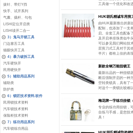
工具做一个优化和改
拔针、带灯Y挡
快手、试开系列
HUK胡氏精诚车用剪
气囊、撬杆、勾包
由HUK最新推出的
LISHI定位开启类
配制，也添加了一支单
LISHI读开二合一
启。全套工具也配备
3）鬼马开锁工具
及开启单排珠类似牛
可以参见我们网站技
门边塞舌工具
层剪刀式工具对于其
猫眼快开工具
半片）都有上佳的表现力
4）暴力破拆工具
汽车硬快开
新款全钢万能扭锁王
民用硬快开
最新出品的一种扭锁
5）辅助用品系列
断后强制开启的一种
辅助类
空转类锁具，具有了
对这个一类锁比较难
防护类
6）锁匠技术资料.软件
梅花牌一字练功挂锁
民用锁技术资料
专业的练功用挂锁，
汽车锁技术资料
合练习手感，是您技
保险柜技术资料
具！
7）练功用品系列
汽车锁练功用品
HUK胡氏精诚防盗锁