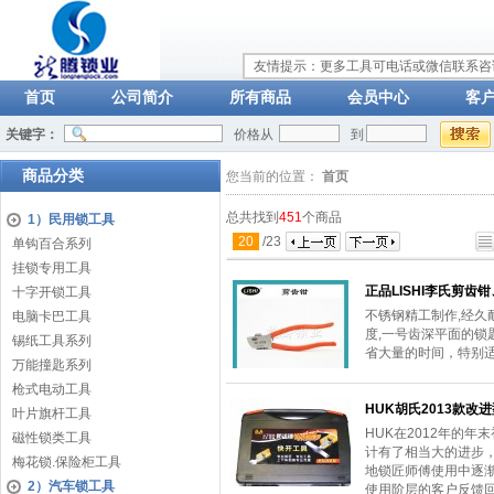
友情提示：更多工具可电话或微信联系咨询：
首页
公司简介
所有商品
会员中心
客
关键字：
价格从
到
商品分类
您当前的位置：
首页
总共找到
451
个商品
1）民用锁工具
20
/
23
单钩百合系列
挂锁专用工具
正品LISHI李氏剪齿钳、
十字开锁工具
不锈钢精工制作,经久耐
电脑卡巴工具
度,一号齿深平面的锁
锡纸工具系列
省大量的时间，特别
万能撞匙系列
枪式电动工具
HUK胡氏2013款
叶片旗杆工具
HUK在2012年的
磁性锁类工具
计有了相当大的进步
梅花锁.保险柜工具
地锁匠师傅使用中逐
2）汽车锁工具
使用阶层的客户反馈