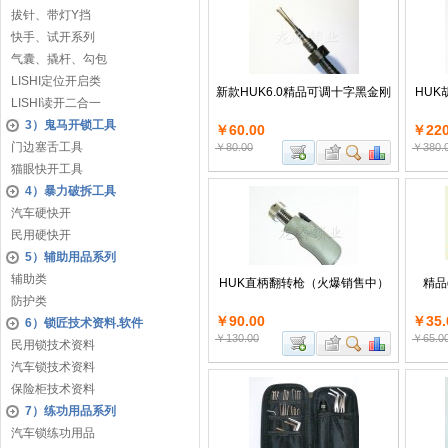
拔针、带灯Y挡
快手、试开系列
气囊、撬杆、勾包
LISHI定位开启类
新款HUK6.0精品可调十字黑金刚
HU
LISHI读开二合一
3）鬼马开锁工具
￥60.00
￥220
门边塞舌工具
￥80.00
￥380.
猫眼快开工具
4）暴力破拆工具
汽车硬快开
民用硬快开
5）辅助用品系列
辅助类
HUK直柄翻转枪（火爆销售中）
精品
防护类
￥90.00
￥35.
6）锁匠技术资料.软件
￥130.00
￥65.0
民用锁技术资料
汽车锁技术资料
保险柜技术资料
7）练功用品系列
汽车锁练功用品