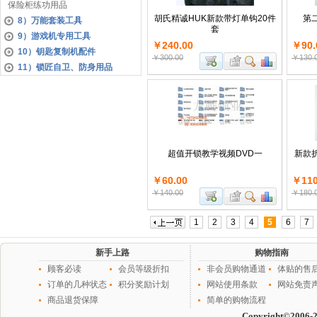
保险柜练功用品
胡氏精诚HUK新款带灯单钩20件
第
8）万能套装工具
套
9）游戏机专用工具
￥240.00
￥90.
10）钥匙复制机配件
￥300.00
￥130.
11）锁匠自卫、防身用品
超值开锁教学视频DVD一
新款
￥60.00
￥110
￥140.00
￥180.
1
2
3
4
5
6
7
新手上路
购物指南
顾客必读
会员等级折扣
非会员购物通道
体贴的售
订单的几种状态
积分奖励计划
网站使用条款
网站免责
商品退货保障
简单的购物流程
Copyright©2006-