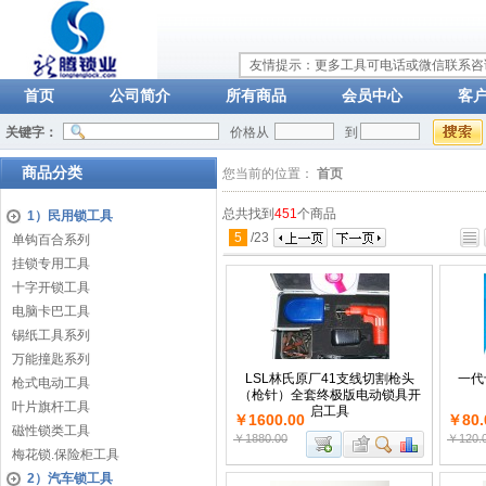
友情提示：更多工具可电话或微信联系咨询：
首页
公司简介
所有商品
会员中心
客
关键字：
价格从
到
商品分类
您当前的位置：
首页
总共找到
451
个商品
1）民用锁工具
5
/
23
单钩百合系列
挂锁专用工具
十字开锁工具
电脑卡巴工具
锡纸工具系列
万能撞匙系列
LSL林氏原厂41支线切割枪头
一代
枪式电动工具
（枪针）全套终极版电动锁具开
叶片旗杆工具
启工具
￥1600.00
￥80.
磁性锁类工具
￥1880.00
￥120.
梅花锁.保险柜工具
2）汽车锁工具