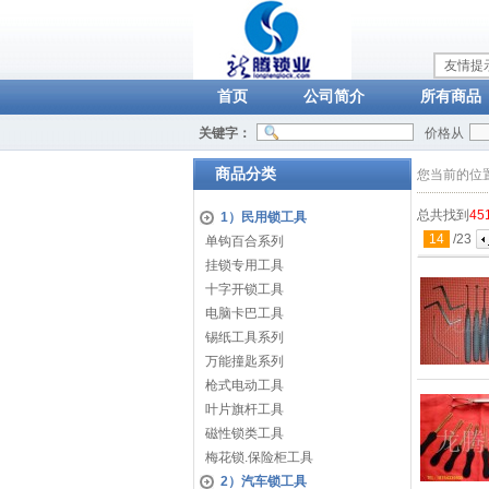
友情提
首页
公司简介
所有商品
关键字：
价格从
商品分类
您当前的位
总共找到
45
1）民用锁工具
14
/
23
单钩百合系列
挂锁专用工具
十字开锁工具
电脑卡巴工具
锡纸工具系列
万能撞匙系列
枪式电动工具
叶片旗杆工具
磁性锁类工具
梅花锁.保险柜工具
2）汽车锁工具