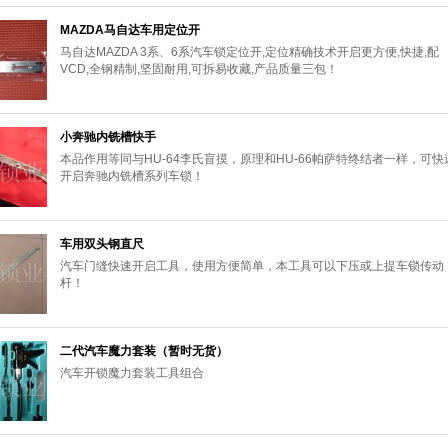
MAZDA马自达车用定位开
马自达MAZDA 3系、6系汽车锁定位开,定位精确技术开启更方便,快捷,配
VCD,全钢精制,坚固耐用,可拆易收藏,产品质量三包！
小奔驰内铣槽快手
本品作用等同与HU-64李氏盲摸，原理和HU-66帕萨特终结者一样，可快
开启奔驰内铣槽系列车锁！
车用双头钢直尺
汽车门缝快速开启工具，使用方便简单，本工具可以下压或上提车锁传动
杆！
二代汽车魔力套装（暂时无货）
汽车开锁魔力套装工具组合