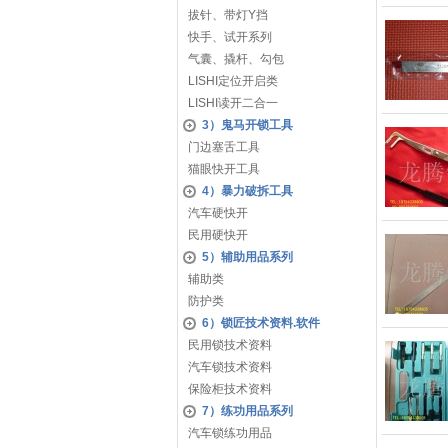
拔针、带灯Y挡
快手、试开系列
气囊、撬杆、勾包
LISHI定位开启类
LISHI读开二合一
3）鬼马开锁工具
门边塞舌工具
猫眼快开工具
4）暴力破拆工具
汽车硬快开
民用硬快开
5）辅助用品系列
辅助类
防护类
6）锁匠技术资料.软件
民用锁技术资料
汽车锁技术资料
保险柜技术资料
7）练功用品系列
汽车锁练功用品