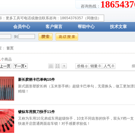
18654
咨询热线：
示：更多工具可电话或微信联系咨询：18654376357（同微信）
会员中心
客户留言
帮助中心
技术文章
到
置：
首页
1
个商品
价格
销量
人气
排
新长胶柄卡巴单钩10件
新式圆形塑胶长柄（玉米形手柄）超级卡巴单勾，无需换头，做工更加漂
精细！
镀钛车用剪刀快手11件
又称为车用10兄弟或车用超级快手，10支不同齿形的快手，双头Y档一支
快速开启普通两面齿车锁！对手感要求较低！