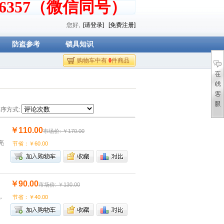
376357（微信同号）
您好,
[请登录]
[免费注册]
防盗参考
锁具知识
购物车中有
0
件商品
序方式:
￥110.00
市场价: ￥170.00
亮
节省：￥60.00
￥90.00
市场价: ￥130.00
，
节省：￥40.00