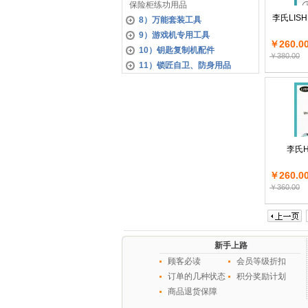
保险柜练功用品
李氏LIS
8）万能套装工具
9）游戏机专用工具
￥260.0
10）钥匙复制机配件
￥380.00
11）锁匠自卫、防身用品
李氏
￥260.0
￥360.00
新手上路
顾客必读
会员等级折扣
订单的几种状态
积分奖励计划
商品退货保障