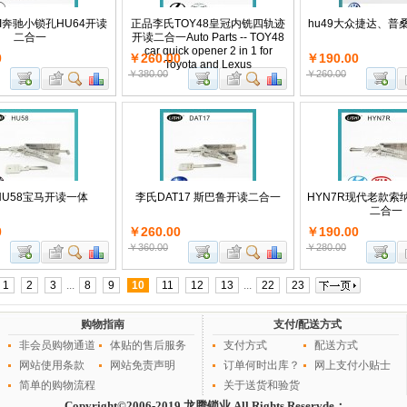
HI奔驰小锁孔HU64开读
正品李氏TOY48皇冠内铣四轨迹
hu49大众捷达、普
二合一
开读二合一Auto Parts -- TOY48
car quick opener 2 in 1 for
0
￥260.00
￥190.00
Toyota and Lexus
￥380.00
￥260.00
HU58宝马开读一体
李氏DAT17 斯巴鲁开读二合一
HYN7R现代老款索
二合一
0
￥260.00
￥190.00
￥360.00
￥280.00
1
2
3
...
8
9
10
11
12
13
...
22
23
购物指南
支付/配送方式
非会员购物通道
体贴的售后服务
支付方式
配送方式
网站使用条款
网站免责声明
订单何时出库？
网上支付小贴士
简单的购物流程
关于送货和验货
Copyright©2006-2019 龙腾锁业 All Rights Reservde；