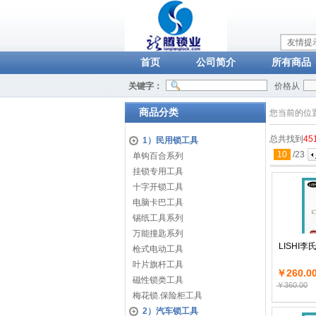
友情提
首页
公司简介
所有商品
关键字：
价格从
商品分类
您当前的位
总共找到
45
1）民用锁工具
10
/
23
单钩百合系列
挂锁专用工具
十字开锁工具
电脑卡巴工具
锡纸工具系列
万能撞匙系列
LISHI
枪式电动工具
叶片旗杆工具
￥260.0
磁性锁类工具
￥360.00
梅花锁.保险柜工具
2）汽车锁工具