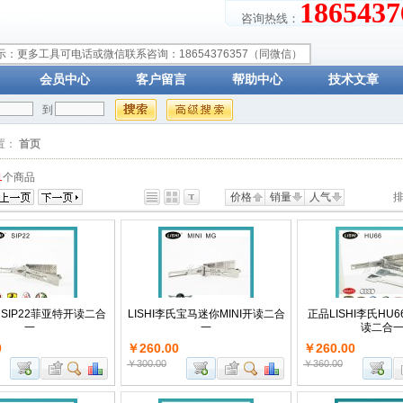
18654
咨询热线：
示：更多工具可电话或微信联系咨询：18654376357（同微信）
会员中心
客户留言
帮助中心
技术文章
到
置：
首页
1
个商品
价格
销量
人气
排
李氏SIP22菲亚特开读二合
LISHI李氏宝马迷你MINI开读二合
正品LISHI李氏HU6
一
一
读二合
0
￥260.00
￥260.00
￥300.00
￥360.00