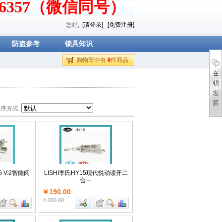
376357（微信同号）
您好,
[请登录]
[免费注册]
防盗参考
锁具知识
购物车中有
0
件商品
序方式:
6 V.2智能阅
LISHI李氏HY15现代悦动读开二
一
合一
￥190.00
￥300.00