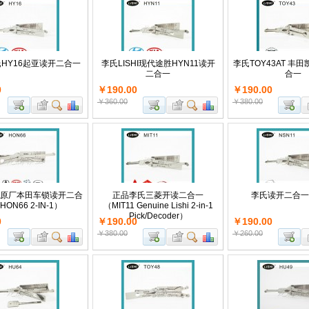
李氏HY16起亚读开二合一
李氏LISHI现代途胜HYN11读开
李氏TOY43AT 丰
二合一
合一
0
￥190.00
￥190.00
￥360.00
￥380.00
李氏原厂本田车锁读开二合
正品李氏三菱开读二合一
李氏读开二合一N
ON66 2-IN-1）
（MIT11 Genuine Lishi 2-in-1
Pick/Decoder）
0
￥190.00
￥190.00
￥380.00
￥260.00