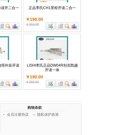
桑读开二合一
正品李氏CH1景程开读二合一
￥190.00
￥260.00
纳塔外齿开读
LISHI李氏正品DW04R别克凯越
开读一体
￥190.00
￥260.00
购物条款
会员注册协议
隐私保护政策