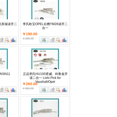
田凯美瑞读开二
李氏欧宝OPEL右槽YM28读开二
合一
￥190.00
￥280.00
SN11
正品李氏HU100君威、科鲁兹开
读二合一 Lishi Pick for
Vauxhall/Opel
￥260.00
￥360.00