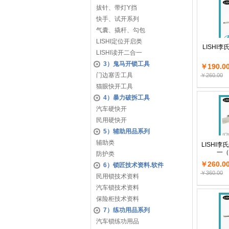
拔针、带灯Y挡
快手、试开系列
气囊、撬杆、勾包
LISHI定位开启类
LISHI
LISHI读开二合一
3）鬼马开锁工具
￥190.0
门边塞舌工具
￥260.00
猫眼快开工具
4）暴力破拆工具
汽车硬快开
民用硬快开
5）辅助用品系列
辅助类
LISHI
一（H
防护类
￥260.0
6）锁匠技术资料.软件
￥360.00
民用锁技术资料
汽车锁技术资料
保险柜技术资料
7）练功用品系列
汽车锁练功用品