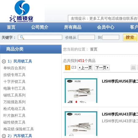
友情提示：更多工具可电话或微信联系咨询：
首页
公司简介
所有商品
会员中心
客
关键字：
价格从
到
商品分类
您当前的位置：
首页
总共找到
451
个商品
1）民用锁工具
9
/
23
单钩百合系列
挂锁专用工具
LISHI李氏HU56开
十字开锁工具
电脑卡巴工具
锡纸工具系列
万能撞匙系列
枪式电动工具
LISHI李氏HU43开
叶片旗杆工具
LISHI李氏HU43开
磁性锁类工具
梅花锁.保险柜工具
2）汽车锁工具