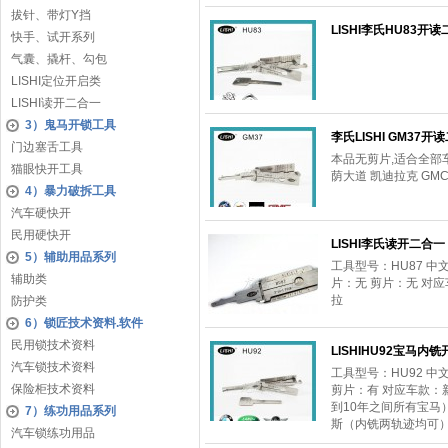
拔针、带灯Y挡
LISHI李氏HU83开
快手、试开系列
气囊、撬杆、勾包
LISHI定位开启类
LISHI读开二合一
3）鬼马开锁工具
李氏LISHI GM37开
门边塞舌工具
本品无剪片,适合全部车
猫眼快开工具
荫大道 凯迪拉克 GMC
4）暴力破拆工具
汽车硬快开
民用硬快开
LISHI李氏读开二合一 
5）辅助用品系列
工具型号：HU87 中
辅助类
片：无 剪片：无 对
拉
防护类
6）锁匠技术资料.软件
民用锁技术资料
LISHIHU92宝马内
汽车锁技术资料
工具型号：HU92 中
保险柜技术资料
剪片：有 对应车款：
到10年之间所有宝马
7）练功用品系列
斯（内铣两轨迹均可
汽车锁练功用品