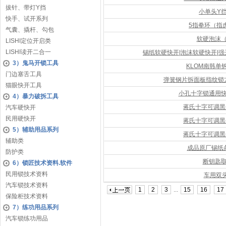
拔针、带灯Y挡
小单头Y
快手、试开系列
5指拳环（指
气囊、撬杆、勾包
软硬泡沫
LISHI定位开启类
LISHI读开二合一
锡纸软硬快开|泡沫软硬快开|
3）鬼马开锁工具
KLOM南韩单
门边塞舌工具
弹簧钢片拆面板指纹锁
猫眼快开工具
小孔十字锁通用
4）暴力破拆工具
蒋氏十字可调黑
汽车硬快开
民用硬快开
蒋氏十字可调黑
5）辅助用品系列
蒋氏十字可调黑
辅助类
成品原厂锡纸
防护类
断钥匙
6）锁匠技术资料.软件
民用锁技术资料
车用双
汽车锁技术资料
1
2
3
...
15
16
17
保险柜技术资料
7）练功用品系列
汽车锁练功用品