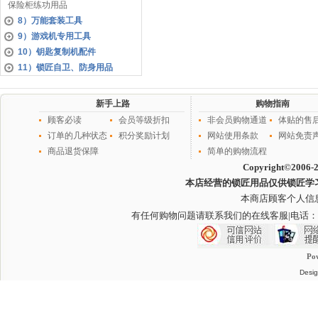
保险柜练功用品
8）万能套装工具
9）游戏机专用工具
10）钥匙复制机配件
11）锁匠自卫、防身用品
新手上路
购物指南
顾客必读
会员等级折扣
非会员购物通道
体贴的售
订单的几种状态
积分奖励计划
网站使用条款
网站免责
商品退货保障
简单的购物流程
Copyright©2006-
本店经营的锁匠用品仅供锁匠学
本商店顾客个人信
有任何购物问题请联系我们的在线客服
|电话：
Po
Desig