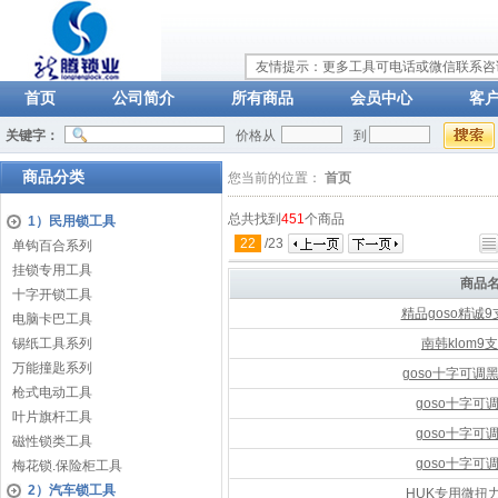
友情提示：更多工具可电话或微信联系咨询：
首页
公司简介
所有商品
会员中心
客
关键字：
价格从
到
商品分类
您当前的位置：
首页
总共找到
451
个商品
1）民用锁工具
22
/
23
单钩百合系列
挂锁专用工具
商品
十字开锁工具
精品goso精诚
电脑卡巴工具
锡纸工具系列
南韩klom9
万能撞匙系列
goso十字可调黑
枪式电动工具
goso十字可调
叶片旗杆工具
goso十字可调
磁性锁类工具
goso十字可调
梅花锁.保险柜工具
2）汽车锁工具
HUK专用微扭