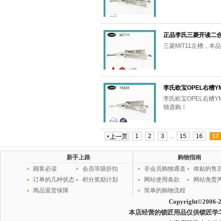
正品李氏三菱开读二合一（MIT
三菱MIT11左槽，
李氏欧宝OPEL右槽Y
李氏欧宝OPEL右槽
独选购！
1
2
3
...
15
16
17
新手上路
购物指南
顾客必读
会员等级折扣
非会员购物通道
体贴的售
订单的几种状态
积分奖励计划
网站使用条款
网站免责
商品退货保障
简单的购物流程
Copyright©2006-
本店经营的锁匠用品仅供锁匠学