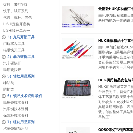
拔针、带灯Y挡
最新款HUK多功能二
快手、试开系列
由HUK胡氏精诚推
气囊、撬杆、勾包
两种功能为一体的设
LISHI定位开启类
LISHI读开二合一
3）鬼马开锁工具
HUK新款精品十字锁
门边塞舌工具
由HUK胡氏精诚20
猫眼快开工具
面刷钩依旧采用高弹
4）暴力破拆工具
形手柄采用铝合金制作
套还是装配常规三件规格
汽车硬快开
用填料单钩和一只弯
民用硬快开
5）辅助用品系列
HUK胡氏精品皮包装
辅助类
HUK胡氏精诚首发
防护类
台州货为主，首先在
6）锁匠技术资料.软件
体工艺落后欧美数十
对比较大； 此次HU
民用锁技术资料
具钢条研磨制作，表
汽车锁技术资料
装，似的整体工具达
保险柜技术资料
单钩王”；
7）练功用品系列
汽车锁练功用品
GOSO带灯Y档|汽车