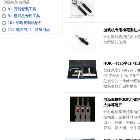
保险柜练功用品
8）万能套装工具
9）游戏机专用工具
10）钥匙复制机配件
11）锁匠自卫、防身用品
游戏机专用梅花圆柱
针对游戏机柜门及上
箭型锁孔使用
HUK一代ab平口卡
曾经风靡开锁行业，
的“终极杀手”沉浮几
刻发售的一代ab卡
效果更好开启率更高
电动车摩托车电门锁
大洋等通开
针对电动车摩托车电
据精准。主要针对电
口）、外铣（平铣）
爱玛、新大洲、小牛