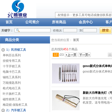
友情提示：更多工具可电话或微信联系咨询：
首页
公司简介
所有商品
会员中心
客
关键字：
价格从
到
商品分类
您当前的位置：
首页
总共找到
451
个商品
1）民用锁工具
17
/
23
单钩百合系列
挂锁专用工具
goso新式分体式单钩
十字开锁工具
goso新式分体式单钩
电脑卡巴工具
锡纸工具系列
万能撞匙系列
枪式电动工具
新款大功率激光灯（
叶片旗杆工具
新款大功率激光笔（
磁性锁类工具
机发货。送专用电池
梅花锁.保险柜工具
2）汽车锁工具