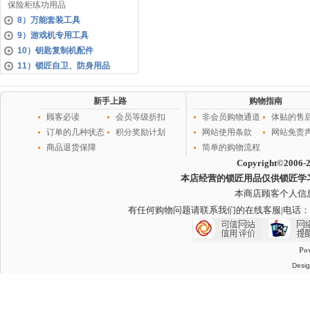
保险柜练功用品
8）万能套装工具
9）游戏机专用工具
10）钥匙复制机配件
11）锁匠自卫、防身用品
新手上路
购物指南
顾客必读
会员等级折扣
非会员购物通道
体贴的售
订单的几种状态
积分奖励计划
网站使用条款
网站免责
商品退货保障
简单的购物流程
Copyright©2006-
本店经营的锁匠用品仅供锁匠学
本商店顾客个人信
有任何购物问题请联系我们的在线客服
|电话：
Po
Desig