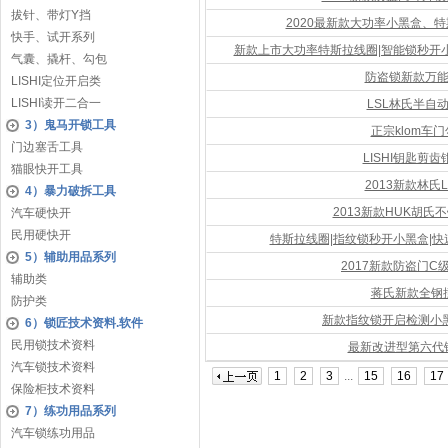
拔针、带灯Y挡
2020最新款大功率小黑盒、
快手、试开系列
新款上市大功率特斯拉线圈|智能锁秒开小
气囊、撬杆、勾包
防盗锁新款万能
LISHI定位开启类
LISHI读开二合一
LSL林氏半自
3）鬼马开锁工具
正宗klom车
门边塞舌工具
LISHI钥匙剪
猫眼快开工具
2013新款林氏
4）暴力破拆工具
2013新款HUK胡氏
汽车硬快开
民用硬快开
特斯拉线圈|指纹锁秒开小黑盒|快
5）辅助用品系列
2017新款防盗门
辅助类
蒋氏新款全钢
防护类
新款指纹锁开启检测小
6）锁匠技术资料.软件
民用锁技术资料
最新改进型第六代
汽车锁技术资料
1
2
3
...
15
16
17
保险柜技术资料
7）练功用品系列
汽车锁练功用品