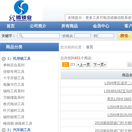
友情提示：更多工具可电话或微信联系咨询：
首页
公司简介
所有商品
会员中心
客
关键字：
价格从
到
商品分类
您当前的位置：
首页
总共找到
451
个商品
1）民用锁工具
21
/
23
单钩百合系列
挂锁专用工具
商品
十字开锁工具
LISHI李氏读开二
电脑卡巴工具
锡纸工具系列
LISHIHU92宝
万能撞匙系列
李氏LISHI G
枪式电动工具
LISHI李氏HU
叶片旗杆工具
LISHI李氏HU
磁性锁类工具
2016新款防盗门叶片
梅花锁.保险柜工具
2）汽车锁工具
2016新款防盗门叶片