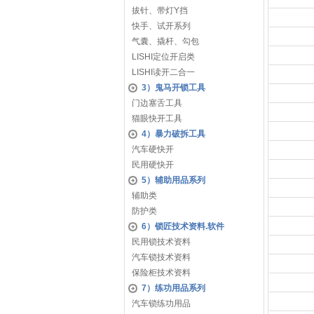
拔针、带灯Y挡
快手、试开系列
气囊、撬杆、勾包
LISHI定位开启类
LISHI读开二合一
3）鬼马开锁工具
门边塞舌工具
猫眼快开工具
4）暴力破拆工具
汽车硬快开
民用硬快开
5）辅助用品系列
辅助类
防护类
6）锁匠技术资料.软件
民用锁技术资料
汽车锁技术资料
保险柜技术资料
7）练功用品系列
汽车锁练功用品