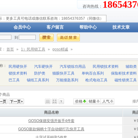
18654
咨询热线：
示：更多工具可电话或微信联系咨询：18654376357（同微信）
会员中心
客户留言
帮助中心
技术文章
到
置：
首页
»
1）民用锁工具
»
goso精诚
»
称：
民用硬快开
汽车硬快开
汽车锁练功用品
民用锁技术资料
辅助类
锁技术资料
防护类
猫眼快开工具
单钩百合系列
保险柜技术资料
巴工具
锡纸工具系列
万能撞匙系列
枪式电动工具
磁性锁类工具
个商品
价格
销量
人气
排
商品名称
商
GOSO保德安强开扳手4件套
￥9
GOSO新款铜柄十字自动锁打孔快开工具
￥9
十字试开钥匙5件套
￥8