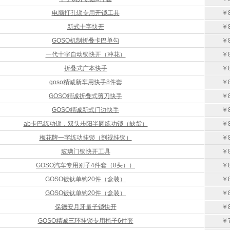
电脑打孔锁专用开锁工具
￥8
新式十字快开
￥8
GOSO机制折叠卡巴单勾
￥8
一代十字自动锁快开（冲花）
￥8
折叠式广本快手
￥8
goso精诚新车用快手8件套
￥8
GOSO精诚折叠式剪刀快手
￥8
GOSO精诚新式门边快手
￥8
ab卡巴练功锁，双头步阳半圆练功锁（缺货）
￥8
梅花牌一字练功挂锁（剖视挂锁）
￥8
玻璃门锁快开工具
￥8
GOSO汽车专用别子4件套（8头））
￥8
GOSO镀钛单钩20件（盒装）
￥8
GOSO镀钛单钩20件（盒装）
￥8
保德安月牙量子锁快开
￥8
GOSO精诚三环挂锁专用梳子6件套
￥7