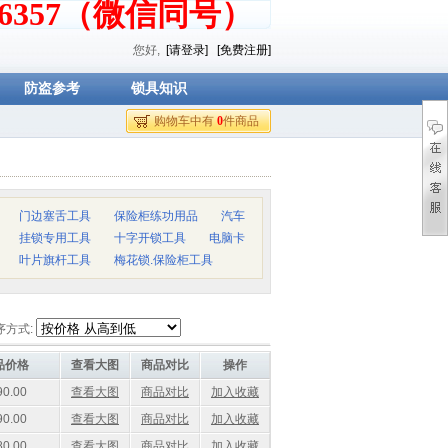
376357（微信同号）
您好,
[请登录]
[免费注册]
防盗参考
锁具知识
购物车中有
0
件商品
门边塞舌工具
保险柜练功用品
汽车
挂锁专用工具
十字开锁工具
电脑卡
叶片旗杆工具
梅花锁.保险柜工具
序方式:
品价格
查看大图
商品对比
操作
0.00
查看大图
商品对比
加入收藏
0.00
查看大图
商品对比
加入收藏
0.00
查看大图
商品对比
加入收藏