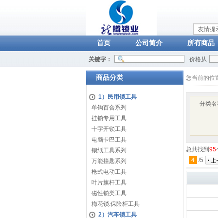
友情提
首页
公司简介
所有商品
关键字：
价格从
商品分类
您当前的位
1）民用锁工具
分类名
单钩百合系列
挂锁专用工具
十字开锁工具
电脑卡巴工具
总共找到
95
锡纸工具系列
4
/
5
万能撞匙系列
枪式电动工具
叶片旗杆工具
磁性锁类工具
梅花锁.保险柜工具
2）汽车锁工具