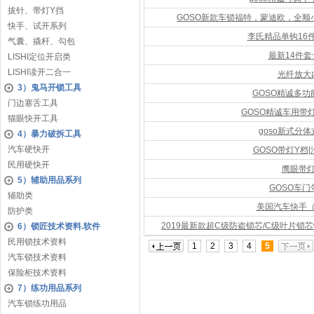
拔针、带灯Y挡
GOSO新款车锁福特，蒙迪欧，全
快手、试开系列
李氏精品单钩16
气囊、撬杆、勾包
最新14件
LISHI定位开启类
LISHI读开二合一
光纤放大
3）鬼马开锁工具
GOSO精诚多
门边塞舌工具
GOSO精诚车用带
猫眼快开工具
goso新式分体
4）暴力破拆工具
汽车硬快开
GOSO带灯Y档
民用硬快开
鹰眼带
5）辅助用品系列
GOSO车
辅助类
美国汽车快手
防护类
2019最新款超C级防盗锁芯/C级叶片
6）锁匠技术资料.软件
民用锁技术资料
1
2
3
4
5
汽车锁技术资料
保险柜技术资料
7）练功用品系列
汽车锁练功用品