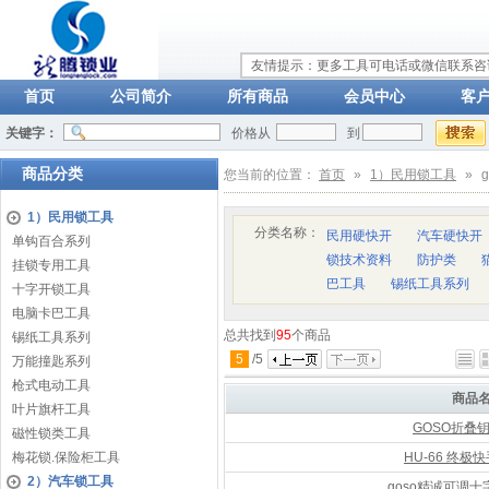
友情提示：更多工具可电话或微信联系咨询：
首页
公司简介
所有商品
会员中心
客
关键字：
价格从
到
商品分类
您当前的位置：
首页
»
1）民用锁工具
»
1）民用锁工具
分类名称：
民用硬快开
汽车硬快开
单钩百合系列
锁技术资料
防护类
挂锁专用工具
巴工具
锡纸工具系列
十字开锁工具
电脑卡巴工具
总共找到
95
个商品
锡纸工具系列
5
/
5
万能撞匙系列
枪式电动工具
商品
叶片旗杆工具
GOSO折叠
磁性锁类工具
梅花锁.保险柜工具
HU-66 终极
2）汽车锁工具
goso精诚可调十