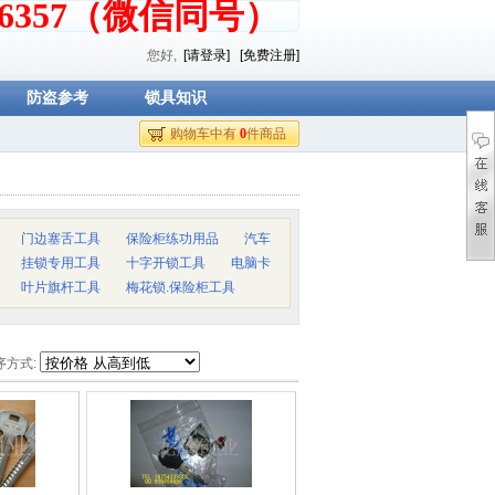
376357（微信同号）
您好,
[请登录]
[免费注册]
防盗参考
锁具知识
购物车中有
0
件商品
门边塞舌工具
保险柜练功用品
汽车
挂锁专用工具
十字开锁工具
电脑卡
叶片旗杆工具
梅花锁.保险柜工具
序方式: