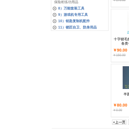
￥170.00
保险柜练功用品
8）万能套装工具
9）游戏机专用工具
10）钥匙复制机配件
11）锁匠自卫、防身用品
十字锁毛
各类
￥90.00
￥150.00
半
￥80.00
￥0.00