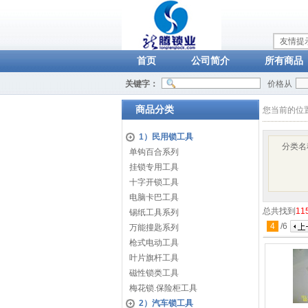
友情提
首页
公司简介
所有商品
关键字：
价格从
商品分类
您当前的位
1）民用锁工具
分类名
单钩百合系列
挂锁专用工具
十字开锁工具
电脑卡巴工具
总共找到
11
锡纸工具系列
4
/
6
万能撞匙系列
枪式电动工具
叶片旗杆工具
磁性锁类工具
梅花锁.保险柜工具
2）汽车锁工具