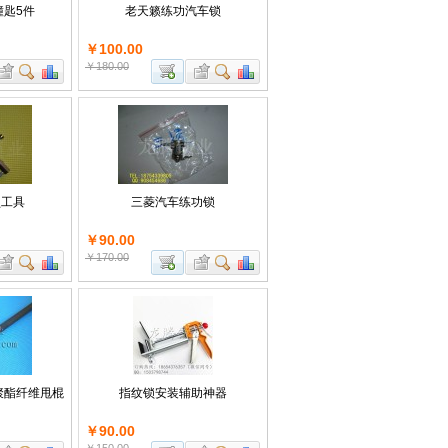
匙5件
老天籁练功汽车锁
￥100.00
￥180.00
锁工具
三菱汽车练功锁
￥90.00
￥170.00
 聚酯纤维甩棍
指纹锁安装辅助神器
￥90.00