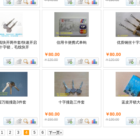
￥140.00
￥190.00
线快开两件套/快速开启
信用卡便携式单钩
优质钢丝十字
十字锁，毛线快开
￥80.00
￥80.00
￥120.00
￥120.00
圆万能撞匙3件套
十字撞匙三件套
蓝皮开锁
￥80.00
￥80.00
￥150.00
￥130.00
1
2
3
4
5
6