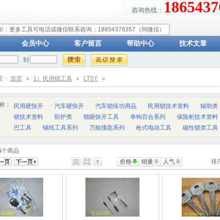
18654
咨询热线：
示：更多工具可电话或微信联系咨询：18654376357（同微信）
会员中心
客户留言
帮助中心
技术文章
到
置：
首页
»
1）民用锁工具
»
LTSY
»
称：
民用硬快开
汽车硬快开
汽车锁练功用品
民用锁技术资料
辅助类
锁技术资料
防护类
猫眼快开工具
单钩百合系列
保险柜技术资料
巴工具
锡纸工具系列
万能撞匙系列
枪式电动工具
磁性锁类工具
5
个商品
价格
销量
人气
排