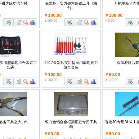
-骐达练功汽车锁
保险柜、实力锁六角锁工具（梅
万能平板卡巴撞
剑）
0
￥100.00
￥100.00
￥160.00
￥0.00
新款实用型单钩组合套装百
2017最新款实用型民用单钩剪刀
保险柜叶片
合匙
组合套装
0
￥100.00
￥90.00
￥180.00
￥120.00
必备工具之大力钳
银白色铝合金框架锁匠专用工具
香港JC专用BHX-1
箱
￥90.00
￥90.00