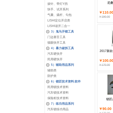
尼桑
拔针、带灯Y挡
快手、试开系列
￥110.0
气囊、撬杆、勾包
￥190.00
LISHI定位开启类
LISHI读开二合一
3）鬼马开锁工具
门边塞舌工具
猫眼快开工具
4）暴力破拆工具
2017
汽车硬快开
民用硬快开
￥100.0
5）辅助用品系列
￥170.00
辅助类
防护类
6）锁匠技术资料.软件
民用锁技术资料
汽车锁技术资料
保险柜技术资料
锁匠
7）练功用品系列
￥90.00
汽车锁练功用品