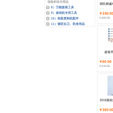
保险柜练功用品
胡氏精诚
8）万能套装工具
9）游戏机专用工具
￥240.0
￥300.00
10）钥匙复制机配件
11）锁匠自卫、防身用品
超值开
￥60.00
￥140.00
2016
￥260.0