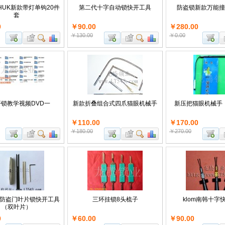
HUK新款带灯单钩20件
第二代十字自动锁快开工具
防盗锁新款万能撞
套
0
￥90.00
￥280.00
￥130.00
￥0.00
锁教学视频DVD一
新款折叠组合式四爪猫眼机械手
新压把猫眼机械手
￥110.00
￥170.00
￥180.00
￥270.00
新款防盗门叶片锁快开工具
三环挂锁8头梳子
klom南韩十字
（双叶片）
0
￥60.00
￥90.00