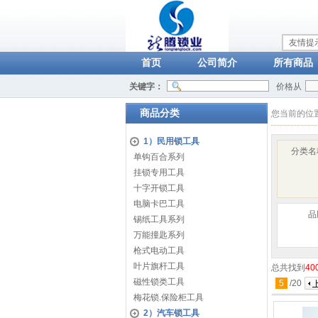
友情提
首页
公司简介
所有商品
关键字：
价格从
商品分类
您当前的位
1）民用锁工具
分类名
单钩百合系列
挂锁专用工具
十字开锁工具
电脑卡巴工具
品
锡纸工具系列
万能撞匙系列
枪式电动工具
叶片旗杆工具
总共找到
40
磁性锁类工具
5
/
20
梅花锁.保险柜工具
2）汽车锁工具