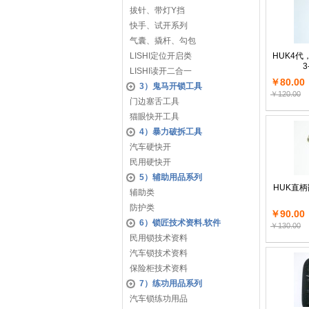
拔针、带灯Y挡
快手、试开系列
气囊、撬杆、勾包
LISHI定位开启类
HUK4
3
LISHI读开二合一
￥80.00
3）鬼马开锁工具
￥120.00
门边塞舌工具
猫眼快开工具
4）暴力破拆工具
汽车硬快开
民用硬快开
5）辅助用品系列
HUK直
辅助类
防护类
￥90.00
6）锁匠技术资料.软件
￥130.00
民用锁技术资料
汽车锁技术资料
保险柜技术资料
7）练功用品系列
汽车锁练功用品