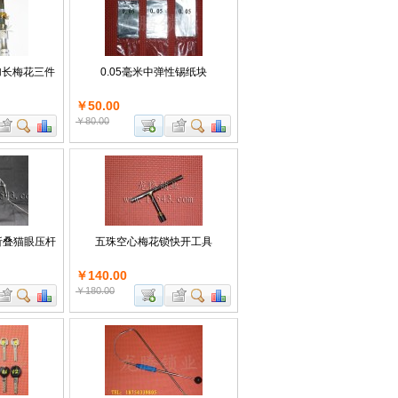
加长梅花三件
0.05毫米中弹性锡纸块
￥50.00
￥80.00
折叠猫眼压杆
五珠空心梅花锁快开工具
￥140.00
￥180.00