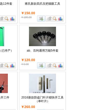
匙12件套
蒋氏新款四爪压把猫眼工具
￥150.00
￥180.00
（已停产）
ab、百利通用万能5件套
￥120.00
￥0.00
快开三件
2016新款防盗门叶片锁快开工具
（单叶片）
￥260.00