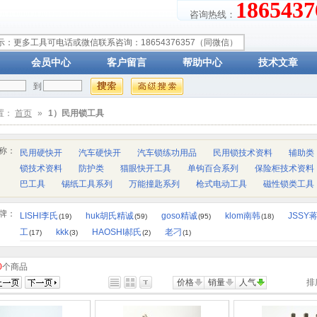
18654
咨询热线：
示：更多工具可电话或微信联系咨询：18654376357（同微信）
会员中心
客户留言
帮助中心
技术文章
到
置：
首页
»
1）民用锁工具
称：
民用硬快开
汽车硬快开
汽车锁练功用品
民用锁技术资料
辅助类
锁技术资料
防护类
猫眼快开工具
单钩百合系列
保险柜技术资料
巴工具
锡纸工具系列
万能撞匙系列
枪式电动工具
磁性锁类工具
牌：
LISHI李氏
huk胡氏精诚
goso精诚
klom南韩
JSSY
(19)
(59)
(95)
(18)
工
kkk
HAOSHI郝氏
老刁
(17)
(3)
(2)
(1)
0
个商品
价格
销量
人气
排