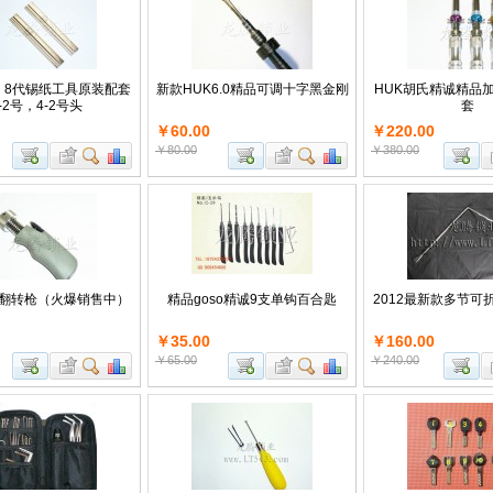
代，8代锡纸工具原装配套
新款HUK6.0精品可调十字黑金刚
HUK胡氏精诚精品
-2号，4-2号头
套
￥60.00
￥220.00
￥80.00
￥380.00
柄翻转枪（火爆销售中）
精品goso精诚9支单钩百合匙
2012最新款多节可
￥35.00
￥160.00
￥65.00
￥240.00