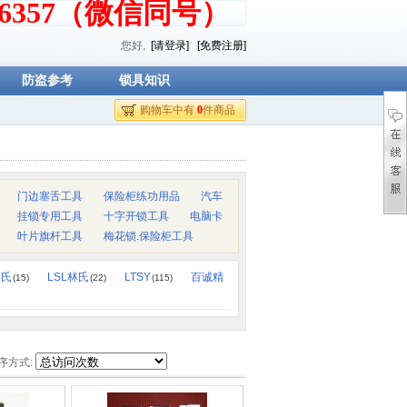
376357（微信同号）
您好,
[请登录]
[免费注册]
防盗参考
锁具知识
购物车中有
0
件商品
门边塞舌工具
保险柜练功用品
汽车
挂锁专用工具
十字开锁工具
电脑卡
叶片旗杆工具
梅花锁.保险柜工具
蒋氏
LSL林氏
LTSY
百诚精
(15)
(22)
(115)
序方式: