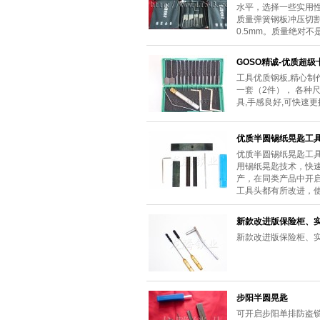
水平，选择一些实用性
质量弹簧钢板冲压切割
0.5mm。质量绝对
GOSO精诚-优质超级
工具优质钢板,精心制
一套（2件）， 各种
具,手感良好,可快速
优质半圆锡纸晃匙工
优质半圆锡纸晃匙工
用锡纸晃匙技术，快
产，在同类产品中开
工具头都有所改进，
新款改进版保险柜、
新款改进版保险柜、
步阳半圆晃匙
可开启步阳单排防盗