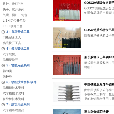
GOSO改进版金点原
拔针、带灯Y挡
GOSO精诚改进版金
快手、试开系列
他部分品牌的半圆锁
气囊、撬杆、勾包
LISHI定位开启类
LISHI读开二合一
GOSO优质长柄卡巴单
3）鬼马开锁工具
圆形胶柄长把超级卡
门边塞舌工具
猫眼快开工具
4）暴力破拆工具
汽车硬快开
新长胶柄卡巴单钩10
民用硬快开
新式圆形塑胶长柄（
5）辅助用品系列
精细！
辅助类
防护类
6）锁匠技术资料.软件
中国锁匠版月牙半圆刷
民用锁技术资料
由中国锁匠俱乐部推出
汽车锁技术资料
不锈钢精工制作，数
据的刷钩配合使用，
保险柜技术资料
7）练功用品系列
汽车锁练功用品
王力迷你锁芯快开