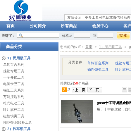
友情提示：更多工具可电话或微信联系咨询：
首页
公司简介
所有商品
会员中心
客
关键字：
价格从
到
商品分类
您当前的位置：
首页
»
1）民用锁工具
»
1）民用锁工具
分类名称：
单钩百合系列
挂锁专用
单钩百合系列
磁性锁类工具
叶片旗杆
挂锁专用工具
十字开锁工具
总共找到
50
个商品
电脑卡巴工具
2
/
3
锡纸工具系列
万能撞匙系列
goso十字可调黑金刚5
枪式电动工具
用于十字钢丝锁，自
叶片旗杆工具
磁性锁类工具
梅花锁.保险柜工具
2）汽车锁工具