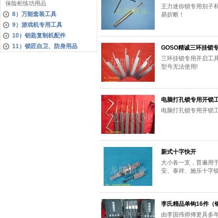
保险柜练功用品
王力迷你锁专用别子
8）万能套装工具
易折断！
9）游戏机专用工具
10）钥匙复制机配件
11）锁匠自卫、防身用品
GOSO精诚三环挂锁
三环挂锁专用开启工具
型号无法使用!
电脑打孔锁专用开锁
电脑打孔锁专用开锁
新式十字快开
大小各一支，普遍用于
安、泰祥、施乐十字
李氏精品单钩16件（
由李国伟师傅更具多