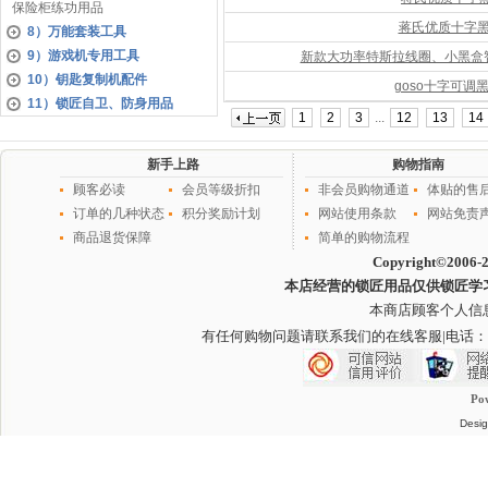
保险柜练功用品
蒋氏优质十字
8）万能套装工具
9）游戏机专用工具
新款大功率特斯拉线圈、小黑盒
10）钥匙复制机配件
goso十字可调黑
11）锁匠自卫、防身用品
1
2
3
...
12
13
14
新手上路
购物指南
顾客必读
会员等级折扣
非会员购物通道
体贴的售
订单的几种状态
积分奖励计划
网站使用条款
网站免责
商品退货保障
简单的购物流程
Copyright©2006-
本店经营的锁匠用品仅供锁匠学
本商店顾客个人信
有任何购物问题请联系我们的在线客服
|电话：
Po
Desig