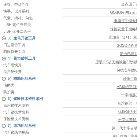
金点原子
拔针、带灯Y挡
快手、试开系列
GOSO改进版
气囊、撬杆、勾包
电脑打孔锁专
LISHI定位开启类
保德安量子锁终
LISHI读开二合一
壹加壹（1+1）
3）鬼马开锁工具
门边塞舌工具
GOSO卡巴
猫眼快开工具
新卡巴撞
4）暴力破拆工具
原装HK胡氏精诚第3代
汽车硬快开
保德安半圆/
民用硬快开
5）辅助用品系列
步阳半
辅助类
AB锡纸平
防护类
十字撞匙
6）锁匠技术资料.软件
台湾钢丝十
民用锁技术资料
优质钢丝十
汽车锁技术资料
保险柜技术资料
十字试开钥
7）练功用品系列
第二代十字自
汽车锁练功用品
蒋氏优质十字