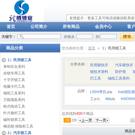
友情提示：更多工具可电话或微信联系咨询：
首页
公司简介
所有商品
会员中心
客
关键字：
价格从
到
商品分类
您当前的位置：
首页
»
1）民用锁工具
1）民用锁工具
分类名称：
民用硬快开
汽车硬快开
单钩百合系列
锁技术资料
防护类
挂锁专用工具
巴工具
锡纸工具系列
十字开锁工具
电脑卡巴工具
品牌：
LISHI李氏
huk胡氏
(19)
锡纸工具系列
工
kkk
HAOSH
(17)
(3)
万能撞匙系列
枪式电动工具
叶片旗杆工具
总共找到
400
个商品
磁性锁类工具
19
/
20
梅花锁.保险柜工具
商品
2）汽车锁工具