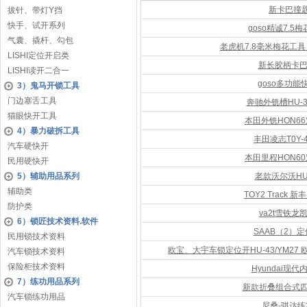
新卡巴撞
拔针、带灯Y挡
快手、试开系列
goso精诚7.5
气囊、撬杆、勾包
老虎机7.8毫米梅花工
LISHI定位开启类
新长胶柄卡巴
LISHI读开二合一
goso多功能
3）鬼马开锁工具
门边塞舌工具
奔驰外铣槽HU-
猫眼快开工具
本田外铣HON6
4）暴力破拆工具
丰田凌志T0Y-
汽车硬快开
本田里程HON6
民用硬快开
5）辅助用品系列
老款沃尔沃HU
辅助类
TOY2 Track
防护类
va2t雪铁龙
6）锁匠技术资料.软件
SAAB（2）
民用锁技术资料
欧宝、大宇车锁定位开HU-43/YM27 
汽车锁技术资料
保险柜技术资料
Hyundai现
7）练功用品系列
新款折叠组合式
汽车锁练功用品
尼桑-骐达