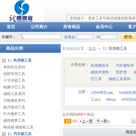
友情提示：更多工具可电话或微信联系咨询：
首页
公司简介
所有商品
会员中心
客
关键字：
价格从
到
商品分类
您当前的位置：
首页
»
1）民用锁工具
1）民用锁工具
分类名称：
民用硬快开
汽车硬快开
单钩百合系列
锁技术资料
防护类
挂锁专用工具
巴工具
锡纸工具系列
十字开锁工具
电脑卡巴工具
品牌：
LISHI李氏
huk胡氏
(19)
锡纸工具系列
工
kkk
HAOSH
(17)
(3)
万能撞匙系列
枪式电动工具
叶片旗杆工具
总共找到
400
个商品
磁性锁类工具
10
/
20
梅花锁.保险柜工具
商品
2）汽车锁工具