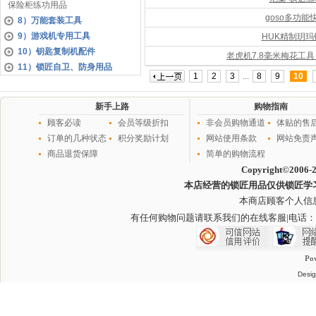
保险柜练功用品
goso多功能
8）万能套装工具
9）游戏机专用工具
HUK精制玥
10）钥匙复制机配件
老虎机7.8毫米梅花工
11）锁匠自卫、防身用品
1
2
3
...
8
9
10
新手上路
购物指南
顾客必读
会员等级折扣
非会员购物通道
体贴的售
订单的几种状态
积分奖励计划
网站使用条款
网站免责
商品退货保障
简单的购物流程
Copyright©2006-
本店经营的锁匠用品仅供锁匠学
本商店顾客个人信
有任何购物问题请联系我们的在线客服
|电话：
Po
Desig