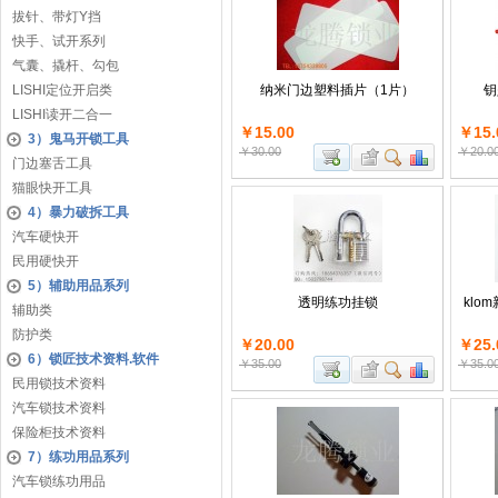
拔针、带灯Y挡
快手、试开系列
气囊、撬杆、勾包
LISHI定位开启类
纳米门边塑料插片（1片）
钥
LISHI读开二合一
￥15.00
￥15.
3）鬼马开锁工具
￥30.00
￥20.0
门边塞舌工具
猫眼快开工具
4）暴力破拆工具
汽车硬快开
民用硬快开
5）辅助用品系列
透明练功挂锁
kl
辅助类
防护类
￥20.00
￥25.
6）锁匠技术资料.软件
￥35.00
￥35.0
民用锁技术资料
汽车锁技术资料
保险柜技术资料
7）练功用品系列
汽车锁练功用品