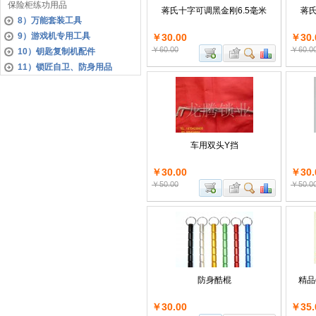
保险柜练功用品
蒋氏十字可调黑金刚6.5毫米
蒋氏
8）万能套装工具
9）游戏机专用工具
￥30.00
￥30.
￥60.00
￥60.0
10）钥匙复制机配件
11）锁匠自卫、防身用品
车用双头Y挡
￥30.00
￥30.
￥50.00
￥50.0
防身酷棍
精品
￥30.00
￥35.