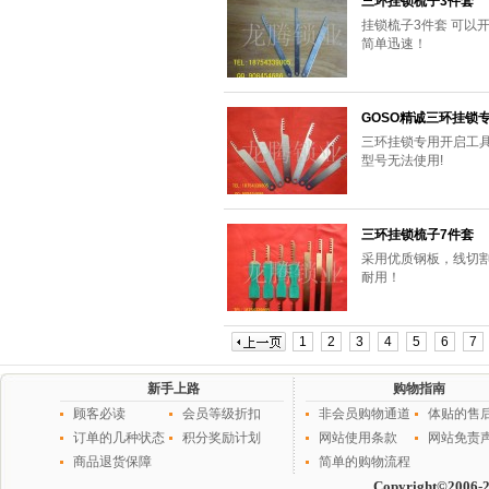
三环挂锁梳子3件套
挂锁梳子3件套 可以开
简单迅速！
GOSO精诚三环挂锁
三环挂锁专用开启工具
型号无法使用!
三环挂锁梳子7件套
采用优质钢板，线切
耐用！
1
2
3
4
5
6
7
新手上路
购物指南
顾客必读
会员等级折扣
非会员购物通道
体贴的售
订单的几种状态
积分奖励计划
网站使用条款
网站免责
商品退货保障
简单的购物流程
Copyright©2006-