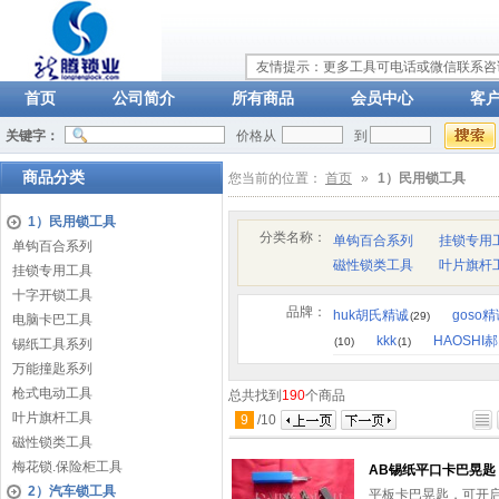
友情提示：更多工具可电话或微信联系咨询：
首页
公司简介
所有商品
会员中心
客
关键字：
价格从
到
商品分类
您当前的位置：
首页
»
1）民用锁工具
1）民用锁工具
分类名称：
单钩百合系列
挂锁专用
单钩百合系列
磁性锁类工具
叶片旗杆
挂锁专用工具
十字开锁工具
品牌：
huk胡氏精诚
goso
(29)
电脑卡巴工具
kkk
HAOSHI
(10)
(1)
锡纸工具系列
万能撞匙系列
枪式电动工具
总共找到
190
个商品
叶片旗杆工具
9
/
10
磁性锁类工具
梅花锁.保险柜工具
AB锡纸平口卡巴晃匙
2）汽车锁工具
平板卡巴晃匙，可开