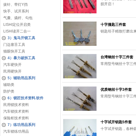
损开启！
拔针、带灯Y挡
快手、试开系列
气囊、撬杆、勾包
LISHI定位开启类
十字撞匙三件套
LISHI读开二合一
钥匙坯子精致打磨出
3）鬼马开锁工具
门边塞舌工具
猫眼快开工具
台湾钢丝十字三件套
4）暴力破拆工具
常用型号钢丝十字三
汽车硬快开
民用硬快开
5）辅助用品系列
辅助类
优质钢丝十字3件套
防护类
常用型号钢丝十字三
6）锁匠技术资料.软件
民用锁技术资料
汽车锁技术资料
保险柜技术资料
十字试开钥匙5件套
7）练功用品系列
十字试开钥匙，各种
汽车锁练功用品