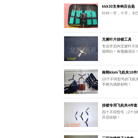
kkk30支单钩百合匙
针对一字，十字，卡
无簧叶片挂锁工具
专业开启内无簧叶片
就明白！有视频演示
南韩klom飞机夹10件
10个不同型号的飞机
手柄为滴胶材料！
挂锁专用飞机夹4件套
四个不同型号（2个3
开启挂锁！