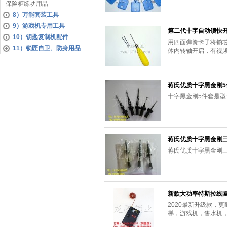
保险柜练功用品
8）万能套装工具
9）游戏机专用工具
第二代十字自动锁快
10）钥匙复制机配件
用四面弹簧卡子将锁
11）锁匠自卫、防身用品
体内转轴开启，有视
蒋氏优质十字黑金刚5
十字黑金刚5件套是
蒋氏优质十字黑金刚
蒋氏优质十字黑金刚
新款大功率特斯拉线
2020最新升级款，
梯，游戏机，售水机