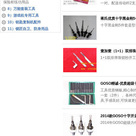
保险柜练功用品
一对。配送传动杆2
8）万能套装工具
9）游戏机专用工具
蒋氏优质十字黑金刚5
10）钥匙复制机配件
十字黑金刚5件套是
11）锁匠自卫、防身用品
壹加壹（1+1）双排
1+1双排弹珠锁秒开
GOSO精诚-优质超级
工具优质钢板,精心制
一套（2件）， 各种
具,手感良好,可快速
2014款GOSO十字
2014年GOSO超