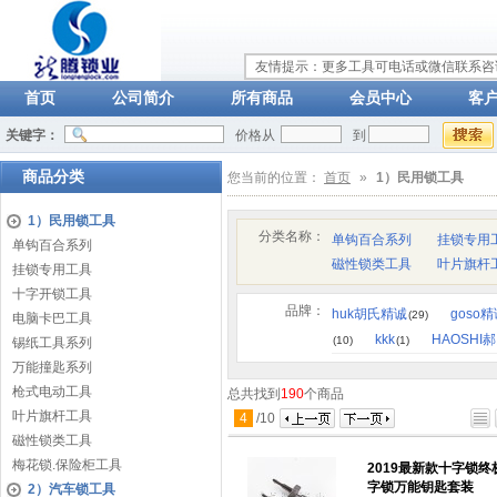
友情提示：更多工具可电话或微信联系咨询：
首页
公司简介
所有商品
会员中心
客
关键字：
价格从
到
商品分类
您当前的位置：
首页
»
1）民用锁工具
1）民用锁工具
分类名称：
单钩百合系列
挂锁专用
单钩百合系列
磁性锁类工具
叶片旗杆
挂锁专用工具
十字开锁工具
品牌：
huk胡氏精诚
goso
(29)
电脑卡巴工具
kkk
HAOSHI
(10)
(1)
锡纸工具系列
万能撞匙系列
枪式电动工具
总共找到
190
个商品
叶片旗杆工具
4
/
10
磁性锁类工具
梅花锁.保险柜工具
2019最新款十字锁
字锁万能钥匙套装
2）汽车锁工具