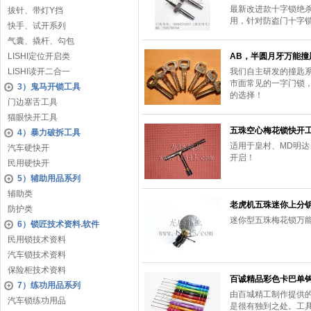
最新改进款十字锁绝
拔针、带灯Y挡
用，针对防盗门十字
快手、试开系列
气囊、撬杆、勾包
LISHI定位开启类
AB，半圆月牙万能撞
LISHI读开二合一
我们自主研发的撞匙
市面常见的一字门锁
3）鬼马开锁工具
的选择！
门边塞舌工具
猫眼快开工具
五珠空心梅花锁快开
4）暴力破拆工具
适用于皇村、MD明达
汽车硬快开
开启！
民用硬快开
5）辅助用品系列
辅助类
老虎机五珠迷你上分
防护类
迷你型五珠梅花锁万
6）锁匠技术资料.软件
民用锁技术资料
汽车锁技术资料
保险柜技术资料
百诚精品彩色卡巴单钩
7）练功用品系列
由百城精工制作提供
汽车锁练功用品
是很有独到之处。工具