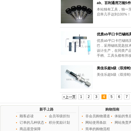
ab、百利通用万能5
本站独有工具，独一
启率几乎达到100%！
优质ab平口卡巴锡纸
优质ab平口卡巴锡
巴，采用锡纸晃匙技
设计生产，在同类产
手柄、工具头都有所
美佳乐超b级（双排蛇
美佳乐超b级（双排蛇
1
2
3
4
5
6
7
新手上路
购物指南
顾客必读
会员等级折扣
非会员购物通道
体贴的售
订单的几种状态
积分奖励计划
网站使用条款
网站免责
商品退货保障
简单的购物流程