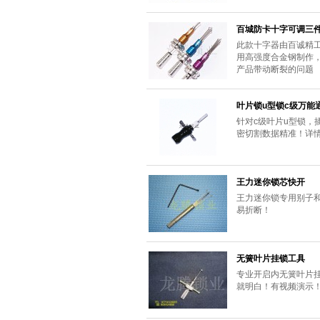
百城防卡十字可调三
此款十字器由百诚精
用高强度合金钢制作，
产品带动断裂的问题
叶片锁u型锁c级万能
针对c级叶片u型锁，
密切割数据精准！详
王力迷你锁芯快开
王力迷你锁专用别子
易折断！
无簧叶片挂锁工具
专业开启内无簧叶片
就明白！有视频演示