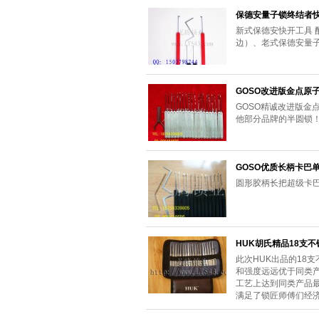
保德安量子锁终结者
新式保德安快开工具
边）、老式保德安量子
GOSO改进版金点原
GOSO精诚改进版金
他部分品牌的半圆锁
GOSO优质长柄卡巴单
圆形胶柄长把超级卡
HUK胡氏精品18支
此次HUK出品的18
和强度远远优于同类
工艺上达到同类产品
满足了锁匠师傅们经