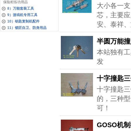
保险柜练功用品
大小各一支
8）万能套装工具
芯，主要应
9）游戏机专用工具
10）钥匙复制机配件
安、泰祥、
11）锁匠自卫、防身用品
半圆万能撞
本站独有工
发
十字撞匙三
十字撞匙三
的，三种型
可！
GOSO机