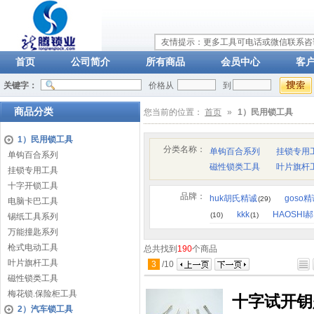
友情提示：更多工具可电话或微信联系咨询：
首页
公司简介
所有商品
会员中心
客
关键字：
价格从
到
商品分类
您当前的位置：
首页
»
1）民用锁工具
1）民用锁工具
分类名称：
单钩百合系列
挂锁专用
单钩百合系列
磁性锁类工具
叶片旗杆
挂锁专用工具
十字开锁工具
品牌：
huk胡氏精诚
goso
(29)
电脑卡巴工具
kkk
HAOSHI
(10)
(1)
锡纸工具系列
万能撞匙系列
枪式电动工具
总共找到
190
个商品
叶片旗杆工具
3
/
10
磁性锁类工具
梅花锁.保险柜工具
十字试开钥
2）汽车锁工具