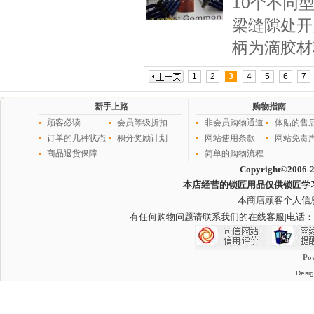
10个不同
梁缝隙处开
柄为滴胶材
1
2
3
4
5
6
7
新手上路
购物指南
顾客必读
会员等级折扣
非会员购物通道
体贴的售
订单的几种状态
积分奖励计划
网站使用条款
网站免责
商品退货保障
简单的购物流程
Copyright©2006-
本店经营的锁匠用品仅供锁匠学
本商店顾客个人信
有任何购物问题请联系我们的在线客服
|电话：
Po
Desig