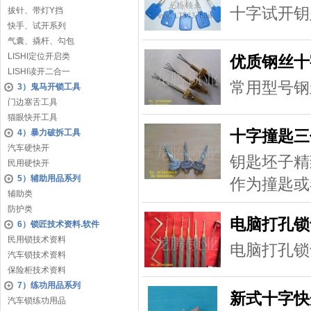
十字试开钥
拔针、带灯Y挡
快手、试开系列
气囊、撬杆、勾包
LISHI定位开启类
优质钢丝十
LISHI读开二合一
常用型号钢
3）鬼马开锁工具
门边塞舌工具
猫眼快开工具
十字撞匙三
4）暴力破拆工具
汽车硬快开
钥匙坯子精
民用硬快开
5）辅助用品系列
作为撞匙或
辅助类
防护类
电脑打孔锁
6）锁匠技术资料.软件
民用锁技术资料
电脑打孔锁
汽车锁技术资料
保险柜技术资料
7）练功用品系列
新式十字快
汽车锁练功用品