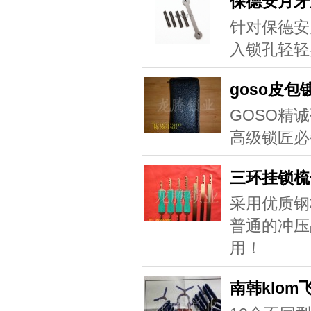
保德安月牙
针对保德安
入锁孔轻轻
goso皮包
GOSO精
高级锁匠必
三环挂锁梳
采用优质钢
普通的冲压
用！
南韩klom