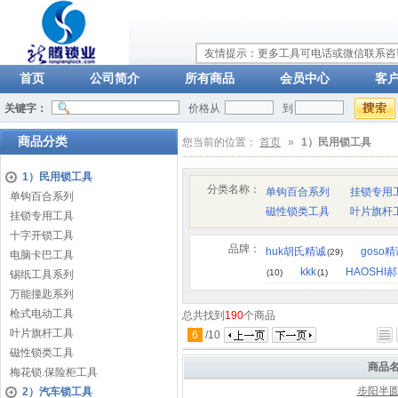
友情提示：更多工具可电话或微信联系咨询：
首页
公司简介
所有商品
会员中心
客
关键字：
价格从
到
商品分类
您当前的位置：
首页
»
1）民用锁工具
1）民用锁工具
分类名称：
单钩百合系列
挂锁专用
单钩百合系列
磁性锁类工具
叶片旗杆
挂锁专用工具
十字开锁工具
品牌：
huk胡氏精诚
goso
(29)
电脑卡巴工具
kkk
HAOSHI
(10)
(1)
锡纸工具系列
万能撞匙系列
枪式电动工具
总共找到
190
个商品
叶片旗杆工具
6
/
10
磁性锁类工具
商品
梅花锁.保险柜工具
步阳半
2）汽车锁工具