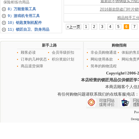
最新款不锈钢版实力锁
保险柜练功用品
8）万能套装工具
2016新款防盗门叶片
9）游戏机专用工具
精品纯手工
10）钥匙复制机配件
1
2
3
4
5
6
7
11）锁匠自卫、防身用品
新手上路
购物指南
顾客必读
会员等级折扣
非会员购物通道
体贴的售
订单的几种状态
积分奖励计划
网站使用条款
网站免责
商品退货保障
简单的购物流程
Copyright©2006-
本店经营的锁匠用品仅供锁匠学
本商店顾客个人信
有任何购物问题请联系我们的在线客服
|电话：
Po
Desig