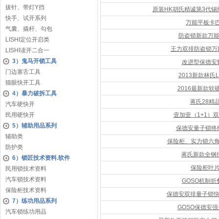
拔针、带灯Y挡
原装HK胡氏精诚第3代
快手、试开系列
万能平板卡
气囊、撬杆、勾包
防盗锁新款万能
LISHI定位开启类
王力双排防盗锁万
LISHI读开二合一
3）鬼马开锁工具
改进型保德安
门边塞舌工具
2013新款林氏
猫眼快开工具
2016最新款软
4）暴力破拆工具
蒋氏28精
汽车硬快开
民用硬快开
壹加壹（1+1）
5）辅助用品系列
保德安量子锁终
辅助类
保险柜、实力锁六
防护类
蒋氏新款全钢
6）锁匠技术资料.软件
保险柜叶
民用锁技术资料
汽车锁技术资料
GOSO机制
保险柜技术资料
保德安双排量子锁快
7）练功用品系列
GOSO保德安
汽车锁练功用品