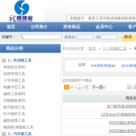
友情提示：更多工具可电话或微信联系咨询：
首页
公司简介
所有商品
会员中心
客
关键字：
价格从
到
商品分类
您当前的位置：
首页
»
1）民用锁工具
»
1）民用锁工具
品牌：
huk胡氏精诚
goso精
(8)
单钩百合系列
挂锁专用工具
十字开锁工具
总共找到
37
个商品
电脑卡巴工具
1
/
2
锡纸工具系列
商品
万能撞匙系列
木门锁爷老|挂锁
枪式电动工具
叶片旗杆工具
12支goso不锈钢单
磁性锁类工具
GOSO镀钛单钩
梅花锁.保险柜工具
GOSO镀钛单钩
2）汽车锁工具