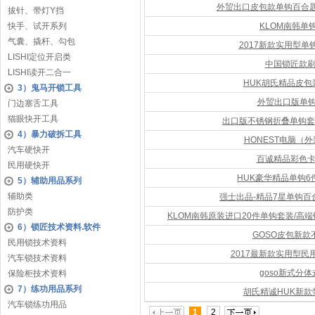
外贸出口皮包款单钩百合
拔针、带灯Y挡
快手、试开系列
KLOM南韩单
气囊、撬杆、勾包
2017新款实用型
LISHI定位开启类
中国锁匠款刷
LISHI读开二合一
HUK胡氏精品皮包
3）鬼马开锁工具
外贸出口版单
门边塞舌工具
猫眼快开工具
出口版不锈钢折叠单钩套
4）暴力破拆工具
HONEST电脑（
汽车硬快开
百诚精品彩色卡
民用硬快开
HUK豪华精品单钩
5）辅助用品系列
辅助类
强士出品-精品7星单钩
防护类
KLOM南韩原装进口20件单钩套装/
6）锁匠技术资料.软件
GOSO皮包新款
民用锁技术资料
2017最新款实用型
汽车锁技术资料
goso新式分体
保险柜技术资料
7）练功用品系列
胡氏精诚HUK新款
汽车锁练功用品
1
2