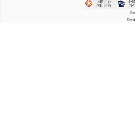
Po
Desig