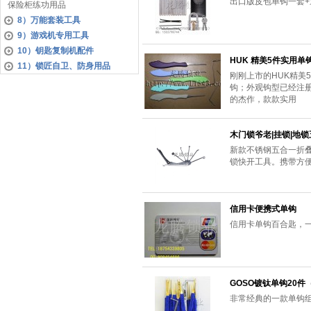
出口版皮包单钩一套
保险柜练功用品
8）万能套装工具
9）游戏机专用工具
10）钥匙复制机配件
HUK 精美5件实用单
11）锁匠自卫、防身用品
刚刚上市的HUK精美
钩；外观钩型已经注
的杰作，款款实用
木门锁爷老|挂锁|地
新款不锈钢五合一折
锁快开工具。携带方
信用卡便携式单钩
信用卡单钩百合匙，一
GOSO镀钛单钩20件
非常经典的一款单钩