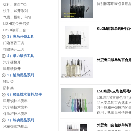
特别推荐锁匠必备用
拔针、带灯Y挡
快手、试开系列
气囊、撬杆、勾包
LISHI定位开启类
KLOM南韩单钩9件百
LISHI读开二合一
3）鬼马开锁工具
门边塞舌工具
猫眼快开工具
4）暴力破拆工具
外贸出口版单钩百合
汽车硬快开
民用硬快开
5）辅助用品系列
辅助类
防护类
LSL精品6支彩色羽毛
6）锁匠技术资料.软件
LSL精品6支彩色羽
民用锁技术资料
品六支单钩百合匙由
汽车锁技术资料
习手感和开锁技巧的
作用，熟练后可快速
保险柜技术资料
7）练功用品系列
外贸出口皮包款单钩
汽车锁练功用品