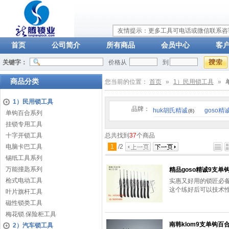
友情提示：更多工具可电话或微信联系咨询：
首页
公司简介
所有商品
会员中心
客
关键字：
价格从
到
商品分类
您当前的位置：
首页
»
1）民用锁工具
»
1）民用锁工具
品牌：
huk胡氏精诚
goso精
(8)
单钩百合系列
挂锁专用工具
十字开锁工具
总共找到
37
个商品
电脑卡巴工具
1
/
2
锡纸工具系列
万能撞匙系列
精品goso精诚9支单
枪式电动工具
实惠又好用的锁匠必
这个练好后可以技术
叶片旗杆工具
磁性锁类工具
梅花锁.保险柜工具
南韩klom9支单钩百
2）汽车锁工具