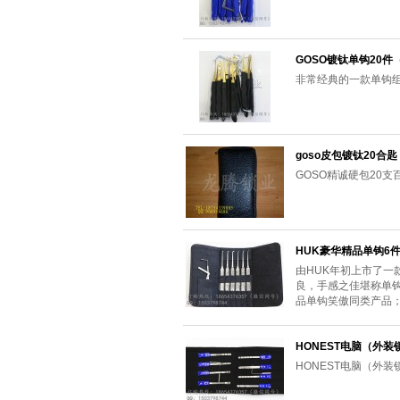
GOSO镀钛单钩20件
非常经典的一款单钩
goso皮包镀钛20合匙
GOSO精诚硬包20
HUK豪华精品单钩6
由HUK年初上市了一
良，手感之佳堪称单
品单钩笑傲同类产品
HONEST电脑（外
HONEST电脑（外